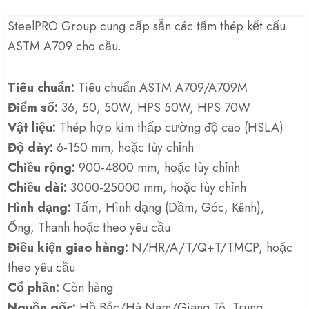
SteelPRO Group cung cấp sẵn các tấm thép kết cấu
ASTM A709 cho cầu.
Tiêu chuẩn:
Tiêu chuẩn ASTM A709/A709M
Điểm số:
36, 50, 50W, HPS 50W, HPS 70W
Vật liệu:
Thép hợp kim thấp cường độ cao (HSLA)
Độ dày:
6-150 mm, hoặc tùy chỉnh
Chiều rộng:
900-4800 mm, hoặc tùy chỉnh
Chiều dài:
3000-25000 mm, hoặc tùy chỉnh
Hình dạng:
Tấm, Hình dạng (Dầm, Góc, Kênh),
Ống, Thanh hoặc theo yêu cầu
Điều kiện giao hàng:
N/HR/A/T/Q+T/TMCP, hoặc
theo yêu cầu
Cổ phần:
Còn hàng
Nguồn gốc:
Hồ Bắc/Hà Nam/Giang Tô, Trung