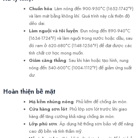
Chuẩn hóa
: Làm nóng đến 900-950°C (1652-1742°F)
và làm mát bằng không khí. Quá trình này cải thiện độ
dẻo dai.
Làm nguội và tôi luyện
: Đun nóng đến 890-940°C
(1634-1724°F) và làm nguội trong nước hoặc dầu, sau
đó ram ở 620-680°C (1148-1256°F) để đạt được các
tính chất cơ học mong muốn.
Giảm căng thẳng
: Sau khi hàn hoặc tạo hình, nung
nóng đến 540-600°C (1004-1112°F) để giảm ứng suất
dư.
Hoàn thiện bề mặt
Mạ kẽm nhúng nóng
: Phủ kẽm để chống ăn mòn.
Cửa hàng sơn lót
: Phủ lớp sơn lót trước khi giao
hàng để tăng cường khả năng chống ăn mòn.
Lớp phủ sơn
: Áp dụng hệ thống sơn bảo vệ để nâng
cao độ bền và tính thẩm mỹ.