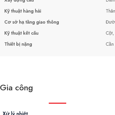
Xây dựng cầu
Dầm 
Kỹ thuật hàng hải
Thân
Cơ sở hạ tầng giao thông
Đườn
Kỹ thuật kết cấu
Cột,
Thiết bị nặng
Cần 
Gia công
Xử lý nhiệt