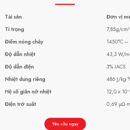
Tài sản
Đơn vị m
Tỉ trọng
7,85g/cm³
Điểm nóng chảy
1450°C –
Độ dẫn nhiệt
43,3 W/m
Độ dẫn điện
3% IACS
Nhiệt dung riêng
486 J/kg·
Hệ số giãn nở nhiệt
12,0 x 10⁻
Điện trở suất
0,69 µΩ·
Yêu cầu ngay