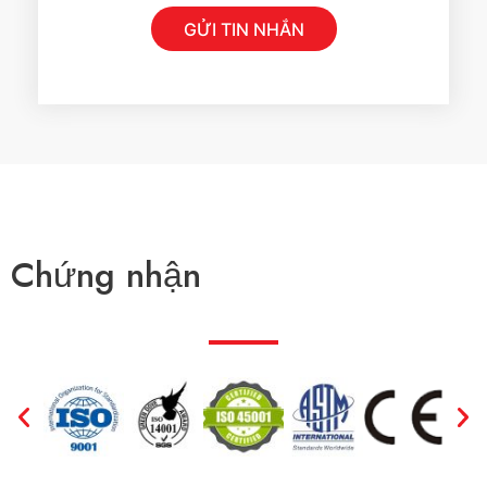
i
GỬI TIN NHẮN
n
n
h
ắ
n
*
Chứng nhận