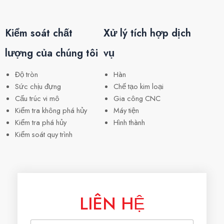
Kiểm soát chất
Xử lý tích hợp dịch
lượng của chúng tôi
vụ
Độ tròn
Hàn
Sức chịu đựng
Chế tạo kim loại
Cấu trúc vi mô
Gia công CNC
Kiểm tra không phá hủy
Máy tiện
Kiểm tra phá hủy
Hình thành
Kiểm soát quy trình
LIÊN HỆ
T