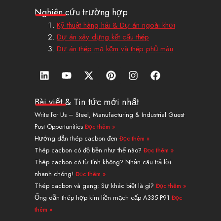
Nghiên cứu trường hợp
Kỹ thuật hàng hải & Dự án ngoài khơi
Dự án xây dựng kết cấu thép
Dự án thép mạ kẽm và thép phủ màu
L
Y
X
P
I
F
i
o
-
i
n
a
n
u
T
n
s
c
k
t
w
t
t
e
Bài viết & Tin tức mới nhất
e
u
i
e
a
b
Write for Us – Steel, Manufacturing & Industrial Guest
d
b
t
r
g
o
Post Opportunities
Đọc thêm »
i
e
t
e
r
o
n
e
s
a
k
Hướng dẫn thép cacbon đen
Đọc thêm »
r
t
m
Thép cacbon có độ bền như thế nào?
Đọc thêm »
Thép cacbon có từ tính không? Nhận câu trả lời
nhanh chóng!
Đọc thêm »
Thép cacbon và gang: Sự khác biệt là gì?
Đọc thêm »
Ống dẫn thép hợp kim liền mạch cấp A335 P91
Đọc
thêm »