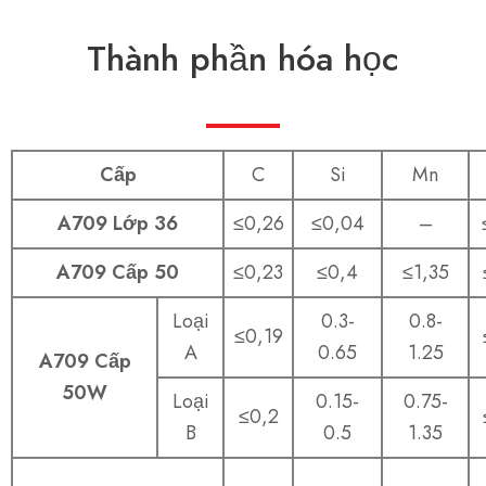
Thành phần hóa học
Cấp
C
Si
Mn
A709 Lớp 36
≤0,26
≤0,04
–
A709 Cấp 50
≤0,23
≤0,4
≤1,35
Loại
0.3-
0.8-
≤0,19
A
0.65
1.25
A709 Cấp
50W
Loại
0.15-
0.75-
≤0,2
B
0.5
1.35