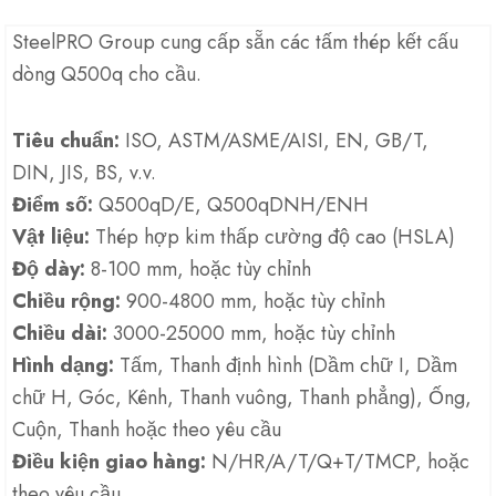
SteelPRO Group cung cấp sẵn các tấm thép kết cấu
dòng Q500q cho cầu.
Tiêu chuẩn:
ISO, ASTM/ASME/AISI, EN, GB/T,
DIN, JIS, BS, v.v.
Điểm số:
Q500qD/E, Q500qDNH/ENH
Vật liệu:
Thép hợp kim thấp cường độ cao (HSLA)
Độ dày:
8-100 mm, hoặc tùy chỉnh
Chiều rộng:
900-4800 mm, hoặc tùy chỉnh
Chiều dài:
3000-25000 mm, hoặc tùy chỉnh
Hình dạng:
Tấm, Thanh định hình (Dầm chữ I, Dầm
chữ H, Góc, Kênh, Thanh vuông, Thanh phẳng), Ống,
Cuộn, Thanh hoặc theo yêu cầu
Điều kiện giao hàng:
N/HR/A/T/Q+T/TMCP, hoặc
theo yêu cầu