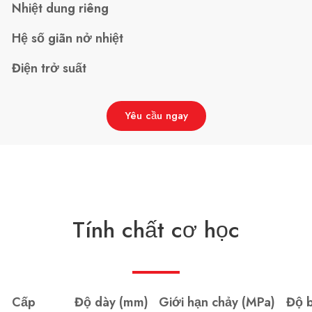
Nhiệt dung riêng
Hệ số giãn nở nhiệt
Điện trở suất
Yêu cầu ngay
Tính chất cơ học
Cấp
Độ dày (mm)
Giới hạn chảy (MPa)
Độ 