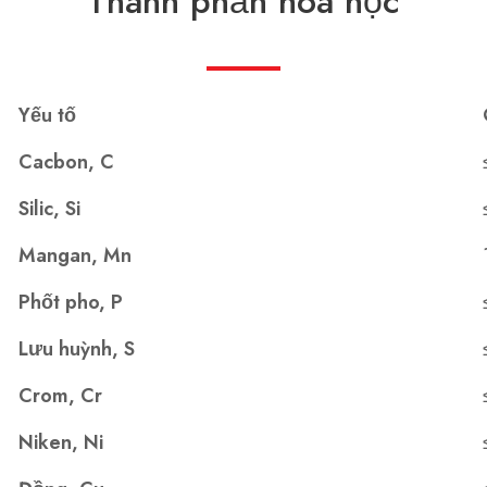
Thành phần hóa học
Yếu tố
Cacbon, C
Silic, Si
Mangan, Mn
Phốt pho, P
Lưu huỳnh, S
Crom, Cr
Niken, Ni