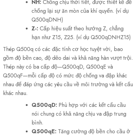
NH:
Chống chịu thời tiết, được thiết kế để
chống lại sự ăn mòn của khí quyển. (ví dụ
Q500qDNH)
Z-:
Cấp hiệu suất theo hướng Z, chẳng
hạn như Z15, Z25. (ví dụ Q500qDNHZ15)
Thép Q500q có các đặc tính cơ học tuyệt vời, bao
gồm độ bền cao, độ dẻo dai và khả năng hàn vượt trội.
Thép này có ba cấp độ—Q500qD, Q500qE và
Q500qF—mỗi cấp độ có mức độ chống va đập khác
nhau để đáp ứng các yêu cầu về môi trường và kết cấu
khác nhau.
Q500qD:
Phù hợp với các kết cấu cầu
nói chung có khả năng chịu va đập trung
bình.
Q500qE:
Tăng cường độ bền cho cầu ở