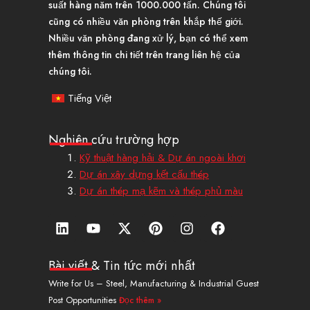
suất hàng năm trên 1000.000 tấn. Chúng tôi
cũng có nhiều văn phòng trên khắp thế giới.
Nhiều văn phòng đang xử lý, bạn có thể xem
thêm thông tin chi tiết trên trang liên hệ của
chúng tôi.
Tiếng Việt
Nghiên cứu trường hợp
Kỹ thuật hàng hải & Dự án ngoài khơi
Dự án xây dựng kết cấu thép
Dự án thép mạ kẽm và thép phủ màu
L
Y
X
P
I
F
i
o
-
i
n
a
n
u
T
n
s
c
k
t
w
t
t
e
Bài viết & Tin tức mới nhất
e
u
i
e
a
b
Write for Us – Steel, Manufacturing & Industrial Guest
d
b
t
r
g
o
Post Opportunities
Đọc thêm »
i
e
t
e
r
o