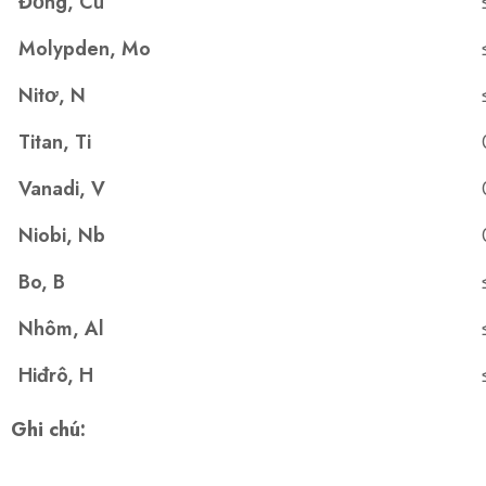
Đồng, Cu
Molypden, Mo
Nitơ, N
Titan, Ti
Vanadi, V
Niobi, Nb
Bo, B
Nhôm, Al
Hiđrô, H
Ghi chú: