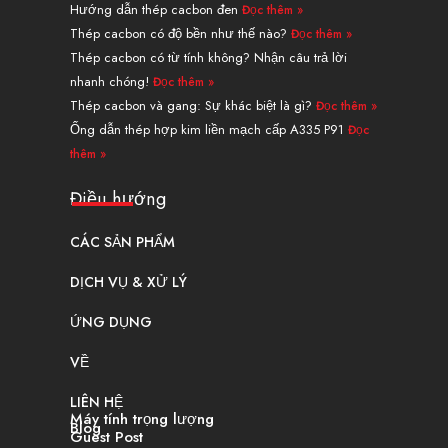
n
e
s
a
k
Hướng dẫn thép cacbon đen
Đọc thêm »
r
t
m
Thép cacbon có độ bền như thế nào?
Đọc thêm »
Thép cacbon có từ tính không? Nhận câu trả lời
nhanh chóng!
Đọc thêm »
Thép cacbon và gang: Sự khác biệt là gì?
Đọc thêm »
Ống dẫn thép hợp kim liền mạch cấp A335 P91
Đọc
thêm »
Điều hướng
CÁC SẢN PHẨM
DỊCH VỤ & XỬ LÝ
ỨNG DỤNG
VỀ
LIÊN HỆ
Máy tính trọng lượng
Blog
Guest Post