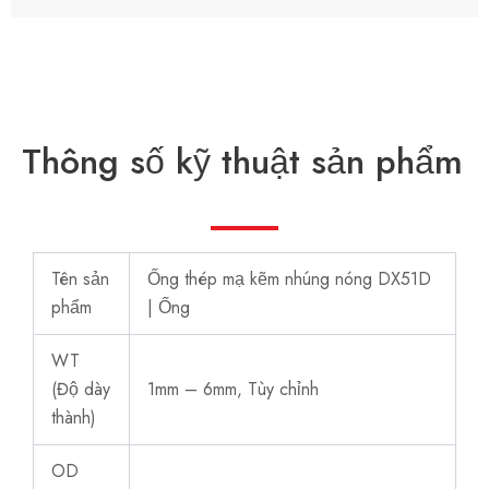
Thông số kỹ thuật sản phẩm
Tên sản
Ống thép mạ kẽm nhúng nóng DX51D
phẩm
| Ống
WT
(Độ dày
1mm – 6mm, Tùy chỉnh
thành)
OD