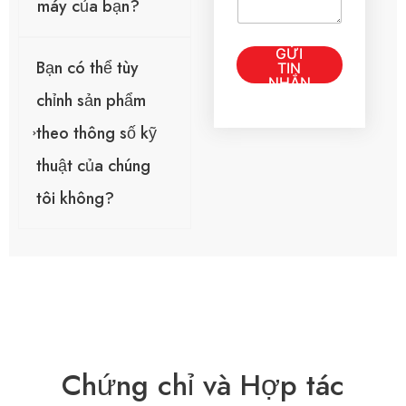
máy của bạn?
ặ
c
t
T
GỬI
i
i
Bạn có thể tùy
TIN
n
n
NHẮN
n
n
chỉnh sản phẩm
h
h
ắ
theo thông số kỹ
ắ
n
n
*
thuật của chúng
E
m
tôi không?
a
i
l
đ
ơ
n
Chứng chỉ và Hợp tác