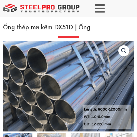
Ống thép mạ kẽm DX51D | Ống