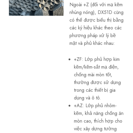
Ngoài +Z (đối với mạ kẽm
nhúng nóng), DX51D cũng
có thể được biểu thị bằng
các ký hiệu khác theo các
phương pháp xử lý bề
mặt và phủ khác nhau:
+ZF: Lớp phủ hợp kim
kẽm/kẽm-sắt mạ điện,
chống mài mòn tốt,
thường được sử dụng
trong các thiết bị gia
dụng và ô tô.
+AZ: Lớp phủ nhôm-
kẽm, khả năng chống ăn
mòn cao, thích hợp cho
việc xây dựng tường