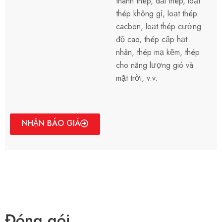
thanh thép, dải thép, loạt
thép không gỉ, loạt thép
cacbon, loạt thép cường
độ cao, thép cấp hạt
nhân, thép mạ kẽm, thép
cho năng lượng gió và
mặt trời, v.v.
NHẬN BÁO GIÁ
Đóng gói