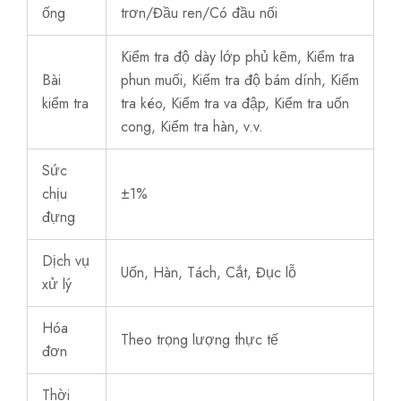
ống
trơn/Đầu ren/Có đầu nối
Kiểm tra độ dày lớp phủ kẽm, Kiểm tra
Bài
phun muối, Kiểm tra độ bám dính, Kiểm
kiểm tra
tra kéo, Kiểm tra va đập, Kiểm tra uốn
cong, Kiểm tra hàn, v.v.
Sức
chịu
±1%
đựng
Dịch vụ
Uốn, Hàn, Tách, Cắt, Đục lỗ
xử lý
Hóa
Theo trọng lượng thực tế
đơn
Thời