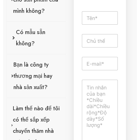
mình không?
T
ê
n
Có mẫu sẵn
*
V
ă
không?
n
b
E
ả
Bạn là công ty
-
n
m
d
thương mại hay
a
ò
B
i
n
nhà sản xuất?
ì
l
g
n
*
đ
h
ơ
l
Làm thế nào để tôi
n
u
ậ
có thể sắp xếp
n
h
chuyến thăm nhà
o