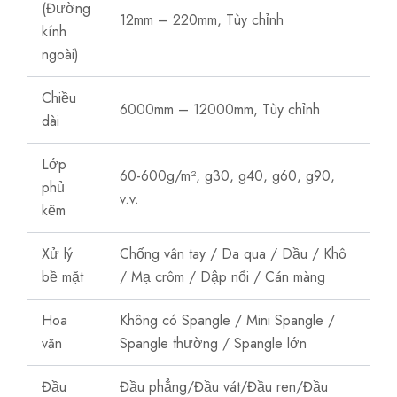
(Đường
12mm – 220mm, Tùy chỉnh
kính
ngoài)
Chiều
6000mm – 12000mm, Tùy chỉnh
dài
Lớp
60-600g/m², g30, g40, g60, g90,
phủ
v.v.
kẽm
Xử lý
Chống vân tay / Da qua / Dầu / Khô
bề mặt
/ Mạ crôm / Dập nổi / Cán màng
Hoa
Không có Spangle / Mini Spangle /
văn
Spangle thường / Spangle lớn
Đầu
Đầu phẳng/Đầu vát/Đầu ren/Đầu