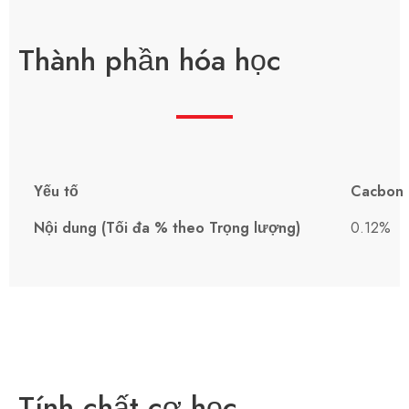
Thành phần hóa học
Yếu tố
Cacbon 
Nội dung (Tối đa % theo Trọng lượng)
0.12%
Tính chất cơ học