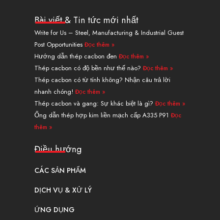
n
u
T
n
s
c
k
t
w
t
t
e
Bài viết & Tin tức mới nhất
e
u
i
e
a
b
Write for Us – Steel, Manufacturing & Industrial Guest
d
b
t
r
g
o
Post Opportunities
Đọc thêm »
i
e
t
e
r
o
n
e
s
a
k
Hướng dẫn thép cacbon đen
Đọc thêm »
r
t
m
Thép cacbon có độ bền như thế nào?
Đọc thêm »
Thép cacbon có từ tính không? Nhận câu trả lời
nhanh chóng!
Đọc thêm »
Thép cacbon và gang: Sự khác biệt là gì?
Đọc thêm »
Ống dẫn thép hợp kim liền mạch cấp A335 P91
Đọc
thêm »
Điều hướng
CÁC SẢN PHẨM
DỊCH VỤ & XỬ LÝ
ỨNG DỤNG