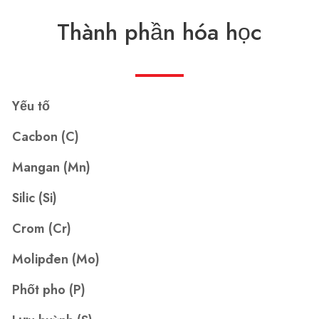
Thành phần hóa học
Yếu tố
Cacbon (C)
Mangan (Mn)
Silic (Si)
Crom (Cr)
Molipđen (Mo)
Phốt pho (P)