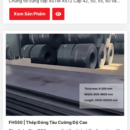
Chúng tôi cung cấp ASTM A572 Cấp 42, 50, 55, 60 và...
Xem Sản Phẩm
FH550 | Thép Đóng Tàu Cường Độ Cao