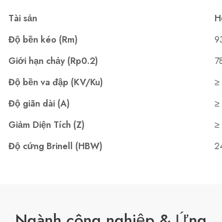
Tài sản
H
Độ bền kéo (Rm)
9
Giới hạn chảy (Rp0.2)
7
Độ bền va đập (KV/Ku)
≥
Độ giãn dài (A)
≥
Giảm Diện Tích (Z)
≥
Độ cứng Brinell (HBW)
2
Ngành công nghiệp & Ứng