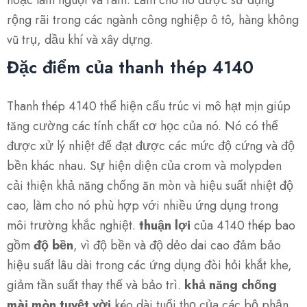
hoặc làm nguội và ram. Làm cho nó được sử dụng
rộng rãi trong các ngành công nghiệp ô tô, hàng không
vũ trụ, dầu khí và xây dựng.
Đặc điểm của thanh thép 4140
Thanh thép 4140 thể hiện cấu trúc vi mô hạt mịn giúp
tăng cường các tính chất cơ học của nó. Nó có thể
được xử lý nhiệt để đạt được các mức độ cứng và độ
bền khác nhau. Sự hiện diện của crom và molypden
cải thiện khả năng chống ăn mòn và hiệu suất nhiệt độ
cao, làm cho nó phù hợp với nhiều ứng dụng trong
môi trường khắc nghiệt.
thuận lợi
của 4140 thép bao
gồm
độ bền
, vì độ bền và độ dẻo dai cao đảm bảo
hiệu suất lâu dài trong các ứng dụng đòi hỏi khắt khe,
giảm tần suất thay thế và bảo trì.
khả năng chống
mài mòn tuyệt vời
kéo dài tuổi thọ của các bộ phận