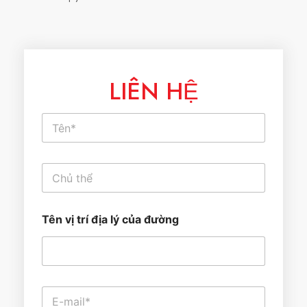
LIÊN HỆ
T
ê
n
*
V
ă
n
b
Tên vị trí địa lý của đường
ả
n
d
ò
n
g
E
đ
-