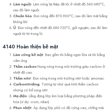
Làm nguội
: Làm nóng lại thép đã tôi ở nhiệt độ 540-680°C,
sau đó làm nguội.
Chuẩn hóa
: Đun nóng đến 870-900°C, sau đó làm mát bằng
không khí.
Ủ
: Đun nóng đến nhiệt độ 680-720°C, giữ nguyên, sau đó làm
nguội từ từ trong lò.
4140 Hoàn thiện bề mặt
Làm cứng bề mặt
: Bao gồm tôi bằng ngọn lửa và tôi bằng
cảm ứng.
Thấm cacbon
:Nung nóng trong môi trường giàu cacbon ở
nhiệt độ cao.
Thấm nitơ
: Đun nóng trong môi trường nitơ hoặc amoniac.
Carbonitriding
: Tương tự như quá trình thấm cacbon
nhưng có bổ sung nitơ.
Mạ điện
: Lắng đọng lớp kim loại bằng phương pháp điện
hóa (ví dụ: crom, niken).
Phun nhiệt
: Áp dụng lớp phủ có độ cứng cao, chống mài