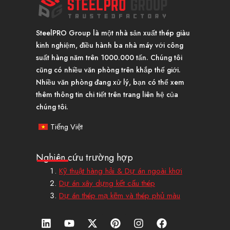
SteelPRO Group là một nhà sản xuất thép giàu
kinh nghiệm, điều hành ba nhà máy với công
suất hàng năm trên 1000.000 tấn. Chúng tôi
cũng có nhiều văn phòng trên khắp thế giới.
Nhiều văn phòng đang xử lý, bạn có thể xem
thêm thông tin chi tiết trên trang liên hệ của
chúng tôi.
Tiếng Việt
Nghiên cứu trường hợp
Kỹ thuật hàng hải & Dự án ngoài khơi
Dự án xây dựng kết cấu thép
Dự án thép mạ kẽm và thép phủ màu
L
Y
X
P
I
F
i
o
-
i
n
a