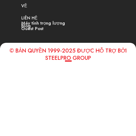
VỀ
LIÊN HỆ
Máy tính trọng lượng
Blog
Guest Post
© BẢN QUYỀN 1999-2025 ĐƯỢC HỖ TRỢ BỞI
STEELPRO GROUP