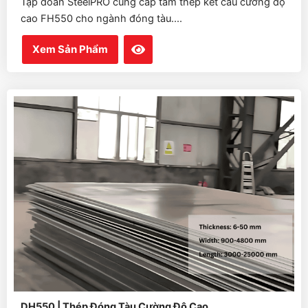
Tập đoàn SteelPRO cung cấp tấm thép kết cấu cường độ
cao FH550 cho ngành đóng tàu....
Xem Sản Phẩm
DH550 | Thép Đóng Tàu Cường Độ Cao