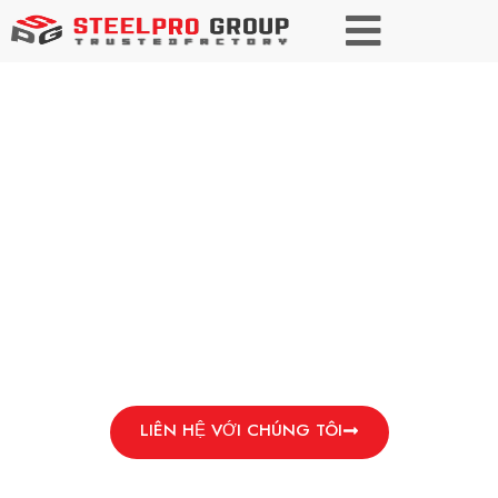
KẾT CẤU THÉP
Cấu trúc chắc chắn hơn. Xây dựng nhẹ hơn. Nâng
cao dự án của bạn với vật liệu kết cấu cao cấp.
LIÊN HỆ VỚI CHÚNG TÔI