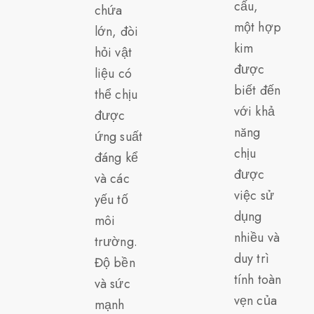
cấu,
chứa
một hợp
lớn, đòi
kim
hỏi vật
được
liệu có
biết đến
thể chịu
với khả
được
năng
ứng suất
chịu
đáng kể
được
và các
việc sử
yếu tố
dụng
môi
nhiều và
trường.
duy trì
Độ bền
tính toàn
và sức
vẹn của
mạnh