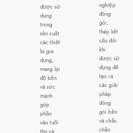
nghiệp
được sử
đóng
dụng
gói,
trong
thép kết
sản xuất
cấu đôi
các thiết
khi
bị gia
được sử
dụng,
dụng để
mang lại
tạo ra
độ bền
các giải
và sức
pháp
mạnh
đóng
góp
gói bền
phần
và chắc
vào tuổi
chắn
thọ và