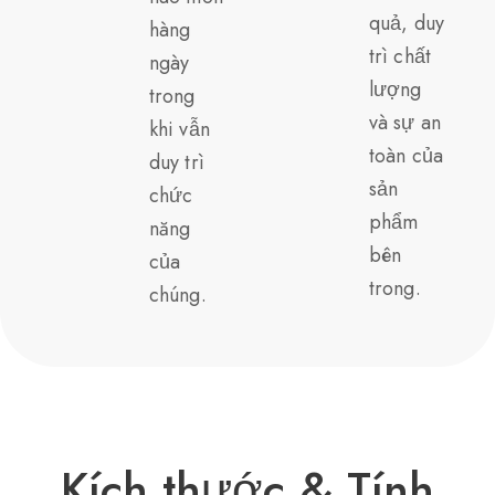
quả, duy
hàng
trì chất
ngày
lượng
trong
và sự an
khi vẫn
toàn của
duy trì
sản
chức
phẩm
năng
bên
của
trong.
chúng.
Kích thước & Tính