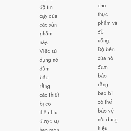
cho
độ tin
thực
cậy của
phẩm và
các sản
đồ
phẩm
uống.
này.
Độ bền
Việc sử
của nó
dụng nó
đảm
đảm
bảo
bảo
rằng
rằng
bao bì
các thiết
có thể
bị có
bảo vệ
thể chịu
nội dung
được sự
hiệu
hao mòn