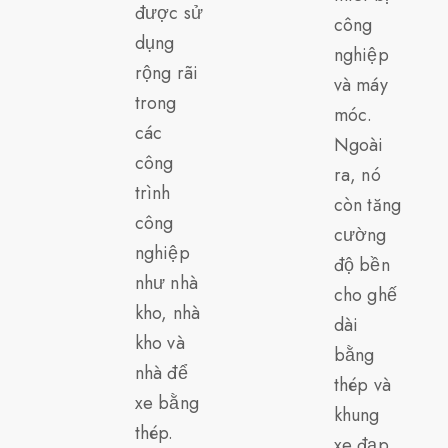
được sử
công
dụng
nghiệp
rộng rãi
và máy
trong
móc.
các
Ngoài
công
ra, nó
trình
còn tăng
công
cường
nghiệp
độ bền
như nhà
cho ghế
kho, nhà
dài
kho và
bằng
nhà để
thép và
xe bằng
khung
thép.
xe đạp.