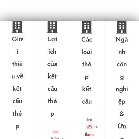
Giớ
Lợi
Các
Ngà
i
ích
loại
nh
thiệ
của
thé
côn
u về
kết
p
g
kết
cấu
kết
nghi
cấu
thé
cấu
ệp
thé
p
&
tìm
p
Ứn
hiểu
tìm
thêm
g
hiểu