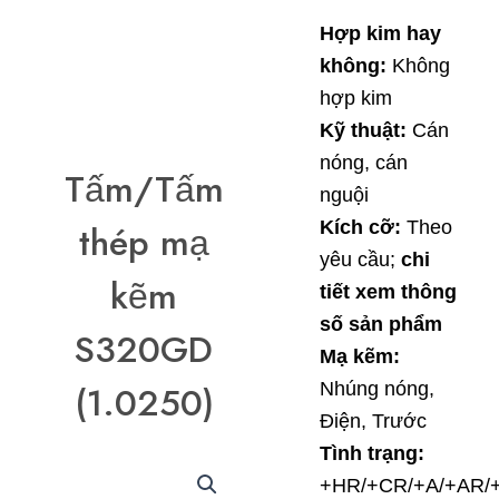
Hợp kim hay
không:
Không
hợp kim
Kỹ thuật:
Cán
nóng, cán
Tấm/Tấm
nguội
Kích cỡ:
Theo
thép mạ
yêu cầu;
chi
kẽm
tiết xem thông
số sản phẩm
S320GD
Mạ kẽm:
Nhúng nóng,
(1.0250)
Điện, Trước
Tình trạng:
+HR/+CR/+A/+AR/