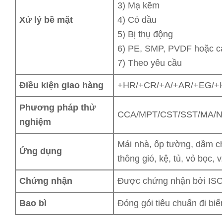
3) Mạ kẽm
Xử lý bề mặt
4) Có dầu
5) Bị thụ động
6) PE, SMP, PVDF hoặc c
7) Theo yêu cầu
Điều kiện giao hàng
+HR/+CR/+A/+AR/+EG/+H
Phương pháp thử
CCA/MPT/CST/SST/MA/ND
nghiệm
Mái nhà, ốp tường, dầm ch
Ứng dụng
thông gió, kệ, tủ, vỏ bọc, v
Chứng nhận
Được chứng nhận bởi IS
Bao bì
Đóng gói tiêu chuẩn đi bi