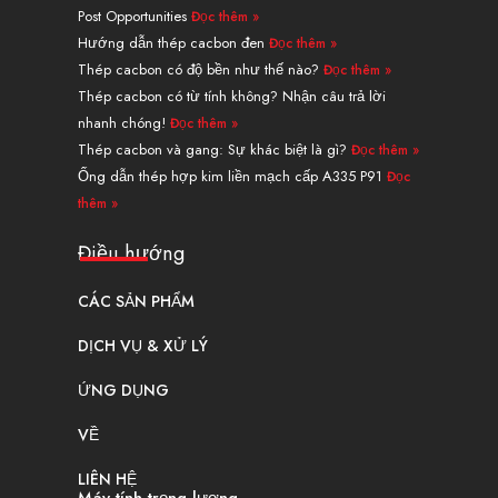
d
b
t
r
g
o
Post Opportunities
Đọc thêm »
i
e
t
e
r
o
n
e
s
a
k
Hướng dẫn thép cacbon đen
Đọc thêm »
r
t
m
Thép cacbon có độ bền như thế nào?
Đọc thêm »
Thép cacbon có từ tính không? Nhận câu trả lời
nhanh chóng!
Đọc thêm »
Thép cacbon và gang: Sự khác biệt là gì?
Đọc thêm »
Ống dẫn thép hợp kim liền mạch cấp A335 P91
Đọc
thêm »
Điều hướng
CÁC SẢN PHẨM
DỊCH VỤ & XỬ LÝ
ỨNG DỤNG
VỀ
LIÊN HỆ