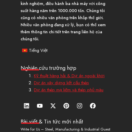
kinh nghiệm, điều hành ba nhà máy với công
suất hàng năm trên 1000.000 tấn. Chúng tôi
cũng có nhiều văn phòng trên khắp thế giới.
Nhiều văn phòng đang xử lý, bạn có thể xem
thêm thông tin chi tiết trên trang liên hệ của
chúng tôi.
Tiếng Việt
Nghiên cứu trường hợp
Kỹ thuật hàng hải & Dự án ngoài khơi
Dự án xây dựng kết cấu thép
Dự án thép mạ kẽm và thép phủ màu
L
Y
X
P
I
F
i
o
-
i
n
a
n
u
T
n
s
c
k
t
w
t
t
e
Bài viết & Tin tức mới nhất
e
u
i
e
a
b
Write for Us – Steel, Manufacturing & Industrial Guest