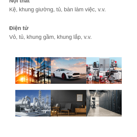
Nội thất
Kệ, khung giường, tủ, bàn làm việc, v.v.
Điện tử
Vỏ, tủ, khung gầm, khung lắp, v.v.