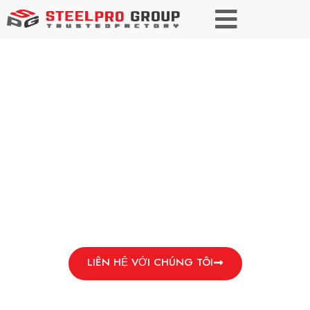
THÉP KHUÔN
Độ chính xác, Độ bền, Hiệu suất. Khuôn mẫu
với sự tự tin.
LIÊN HỆ VỚI CHÚNG TÔI