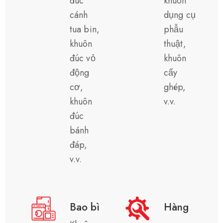
đúc
khuôn
cánh
dụng cụ
tua bin,
phẫu
khuôn
thuật,
đúc vỏ
khuôn
động
cấy
cơ,
ghép,
khuôn
v.v.
đúc
bánh
đáp,
v.v.
Bao bì
Hàng