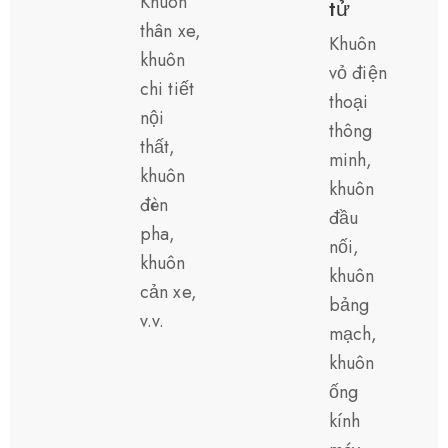
Khuôn
tử
thân xe,
Khuôn
khuôn
vỏ điện
chi tiết
thoại
nội
thông
thất,
minh,
khuôn
khuôn
đèn
đầu
pha,
nối,
khuôn
khuôn
cản xe,
bảng
v.v.
mạch,
khuôn
ống
kính