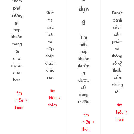
Khám
phá
dụn
Kiểm
Duyệt
những
tra
danh
g
gì
các
sách
thép
loại
sản
khuôn
Tìm
và
phẩm
mang
hiểu
cấp
và
lại
thép
thép
thông
cho
khuôn
khuôn
số kỹ
dự án
thườn
khác
thuật
của
g
nhau
của
bạn
được
chúng
sử
tìm
tôi
tìm
dụng
hiểu
hiểu
ở đâu
thêm
tìm
thêm
hiểu
tìm
thêm
hiểu
thêm