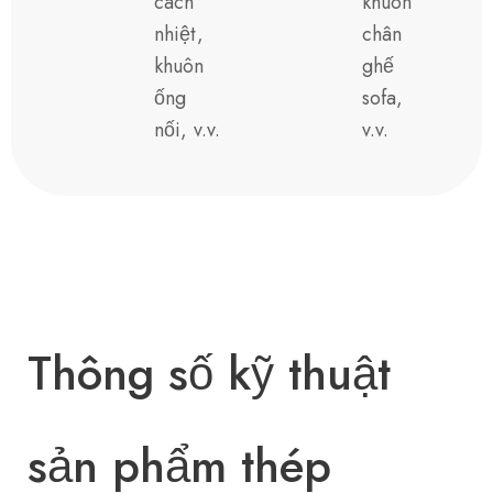
cách
khuôn
nhiệt,
chân
khuôn
ghế
ống
sofa,
nối, v.v.
v.v.
Thông số kỹ thuật
sản phẩm thép