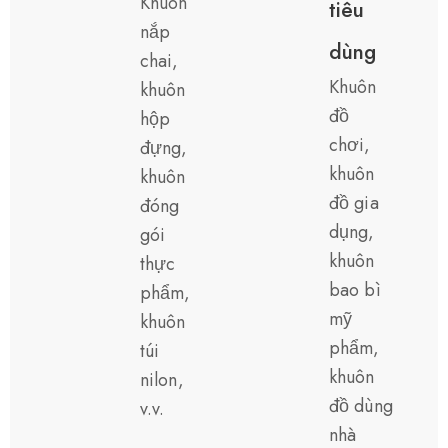
Khuôn
tiêu
nắp
dùng
chai,
Khuôn
khuôn
đồ
hộp
chơi,
đựng,
khuôn
khuôn
đồ gia
đóng
dụng,
gói
khuôn
thực
bao bì
phẩm,
mỹ
khuôn
phẩm,
túi
khuôn
nilon,
đồ dùng
v.v.
nhà