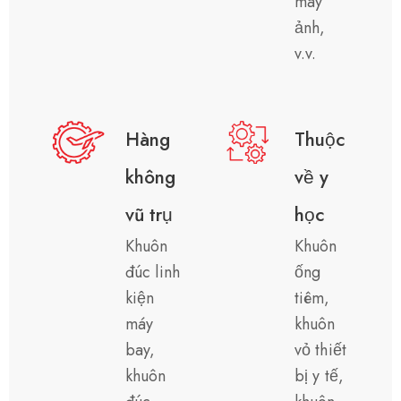
máy
ảnh,
v.v.
Hàng
Thuộc
không
về y
vũ trụ
học
Khuôn
Khuôn
đúc linh
ống
kiện
tiêm,
máy
khuôn
bay,
vỏ thiết
khuôn
bị y tế,