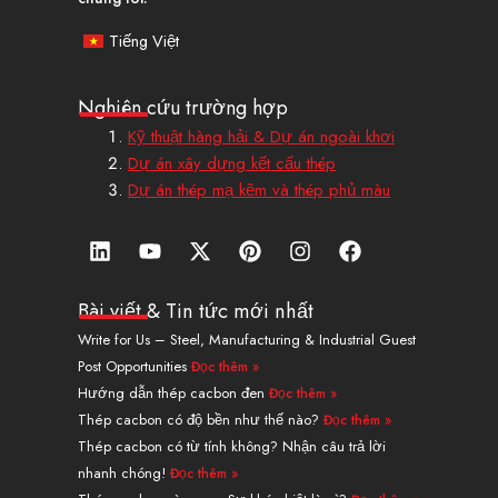
Tiếng Việt
Nghiên cứu trường hợp
Kỹ thuật hàng hải & Dự án ngoài khơi
Dự án xây dựng kết cấu thép
Dự án thép mạ kẽm và thép phủ màu
L
Y
X
P
I
F
i
o
-
i
n
a
n
u
T
n
s
c
k
t
w
t
t
e
Bài viết & Tin tức mới nhất
e
u
i
e
a
b
Write for Us – Steel, Manufacturing & Industrial Guest
d
b
t
r
g
o
Post Opportunities
Đọc thêm »
i
e
t
e
r
o
n
e
s
a
k
Hướng dẫn thép cacbon đen
Đọc thêm »
r
t
m
Thép cacbon có độ bền như thế nào?
Đọc thêm »
Thép cacbon có từ tính không? Nhận câu trả lời
nhanh chóng!
Đọc thêm »