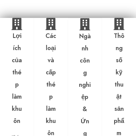
Lợi
Các
Thô
Ngà
ích
loại
ng
nh
của
và
số
côn
thé
cấp
kỹ
g
p
thé
thu
nghi
làm
p
ật
ệp
khu
làm
sản
&
ôn
khu
phẩ
Ứn
ôn
m
g