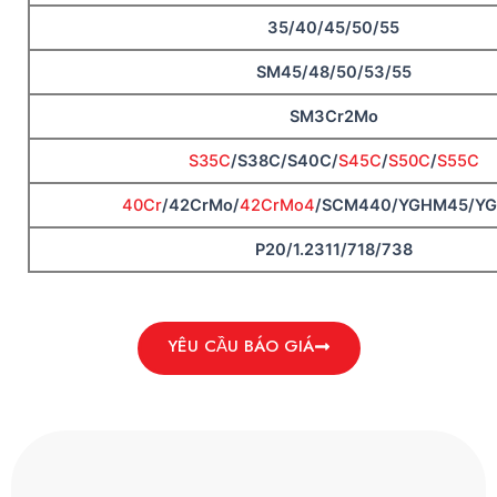
35/40/45/50/55
SM45/48/50/53/55
SM3Cr2Mo
S35C
/S38C/S40C/
S45C
/
S50C
/
S55C
40Cr
/42CrMo/
42CrMo4
/SCM440/YGHM45/Y
P20/1.2311/718/738
YÊU CẦU BÁO GIÁ