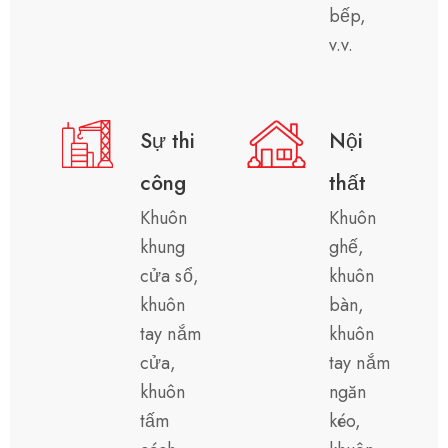
bếp,
v.v.
Sự thi
Nội
công
thất
Khuôn
Khuôn
khung
ghế,
cửa sổ,
khuôn
khuôn
bàn,
tay nắm
khuôn
cửa,
tay nắm
khuôn
ngăn
tấm
kéo,