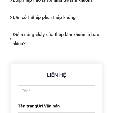
Loại thép nào là tốt nhất để làm khuôn?
Bạn có thể ép phun thép không?
Điểm nóng chảy của thép làm khuôn là bao
nhiêu?
LIÊN HỆ
T
ê
n
*
Tên trangUrl Văn bản