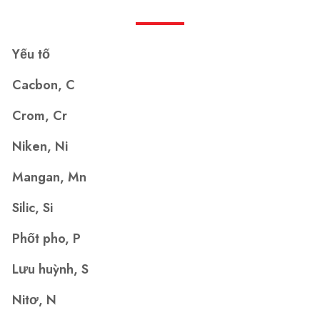
Yếu tố
Cacbon, C
Crom, Cr
Niken, Ni
Mangan, Mn
Silic, Si
Phốt pho, P
Lưu huỳnh, S
Nitơ, N