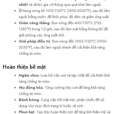
nhiệt
và được gia cố thông qua quá trình làm nguội.
Ủ
:Nung nóng tới 1010-1120°C (1850-2050°F), sau đó làm
nguội bằng nước để khôi phục độ dẻo và giảm ứng suất.
Giảm căng thẳng
: Đun nóng đến 400-750°C (752-
1382°F) trong 1-2 giờ, sau đó làm mát bằng không khí để
giải phóng các ứng suất nhỏ.
Giải pháp điều trị
: Đun nóng đến 1065-1120°C (1950-
2050°F), sau đó làm nguội nhanh để cải thiện khả năng
chống ăn mòn.
Hoàn thiện bề mặt
Ngâm chua
: Loại bỏ cặn oxit và tạp chất để cải thiện khả
năng chống ăn mòn.
thụ động hóa
: Tăng cường lớp oxit để tăng khả năng
chống ăn mòn.
Đánh bóng
: Cung cấp bề mặt mịn, phản chiếu để sử
dụng cho mục đích trang trí hoặc vệ sinh.
Phun hạt
: Tạo lớp hoàn thiện mờ để tăng tính thẩm mỹ và