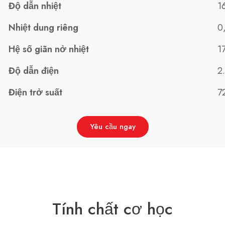
Độ dẫn nhiệt
1
Nhiệt dung riêng
0
Hệ số giãn nở nhiệt
1
Độ dẫn điện
2
Điện trở suất
7
Yêu cầu ngay
Tính chất cơ học