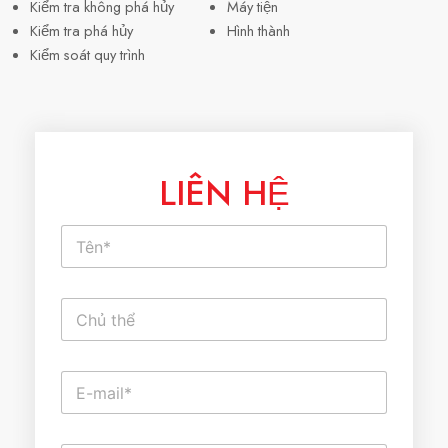
Kiểm tra không phá hủy
Máy tiện
Kiểm tra phá hủy
Hình thành
Kiểm soát quy trình
LIÊN HỆ
T
ê
n
*
V
ă
n
b
E
ả
-
n
m
d
a
ò