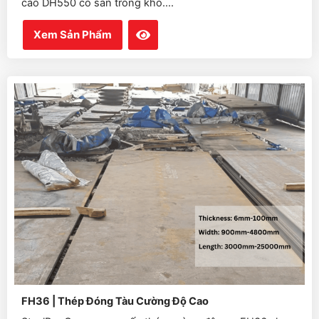
cao DH550 có sẵn trong kho....
Xem Sản Phẩm
FH36 | Thép Đóng Tàu Cường Độ Cao