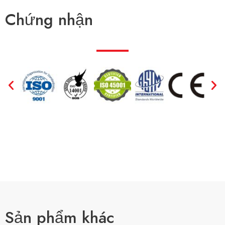
c
V
Chứng nhận
ă
n
b
ả
n
Sản phẩm khác