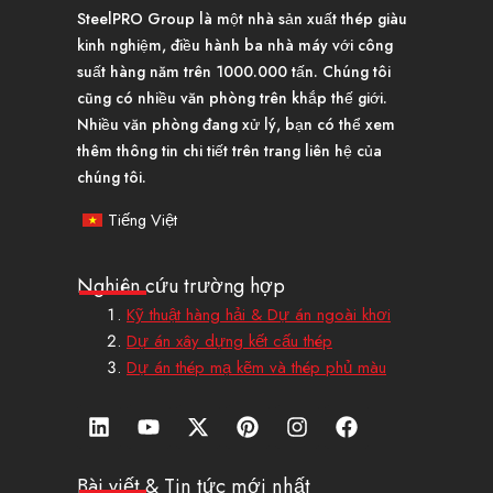
SteelPRO Group là một nhà sản xuất thép giàu
kinh nghiệm, điều hành ba nhà máy với công
suất hàng năm trên 1000.000 tấn. Chúng tôi
cũng có nhiều văn phòng trên khắp thế giới.
Nhiều văn phòng đang xử lý, bạn có thể xem
thêm thông tin chi tiết trên trang liên hệ của
chúng tôi.
Tiếng Việt
Nghiên cứu trường hợp
Kỹ thuật hàng hải & Dự án ngoài khơi
Dự án xây dựng kết cấu thép
Dự án thép mạ kẽm và thép phủ màu
L
Y
X
P
I
F
i
o
-
i
n
a
n
u
T
n
s
c
k
t
w
t
t
e
Bài viết & Tin tức mới nhất