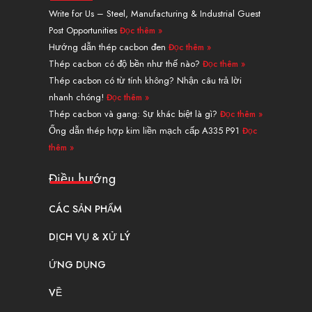
e
u
i
e
a
b
Write for Us – Steel, Manufacturing & Industrial Guest
d
b
t
r
g
o
Post Opportunities
Đọc thêm »
i
e
t
e
r
o
n
e
s
a
k
Hướng dẫn thép cacbon đen
Đọc thêm »
r
t
m
Thép cacbon có độ bền như thế nào?
Đọc thêm »
Thép cacbon có từ tính không? Nhận câu trả lời
nhanh chóng!
Đọc thêm »
Thép cacbon và gang: Sự khác biệt là gì?
Đọc thêm »
Ống dẫn thép hợp kim liền mạch cấp A335 P91
Đọc
thêm »
Điều hướng
CÁC SẢN PHẨM
DỊCH VỤ & XỬ LÝ
ỨNG DỤNG
VỀ