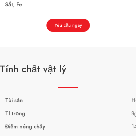
Sắt, Fe
Yêu cầu ngay
Tính chất vật lý
Tài sản
H
Tỉ trọng
8
Điểm nóng chảy
1