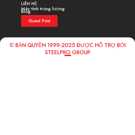
LIÊN HỆ
Máy tính trọng lượng
Blog
Guest Post
© BẢN QUYỀN 1999-2025 ĐƯỢC HỖ TRỢ BỞI
STEELPRO GROUP