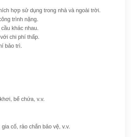
hích hợp sử dụng trong nhà và ngoài trời.
công trình nặng.
 cầu khác nhau.
ới chi phí thấp.
í bảo trì.
hơi, bể chứa, v.v.
ia cố, rào chắn bảo vệ, v.v.