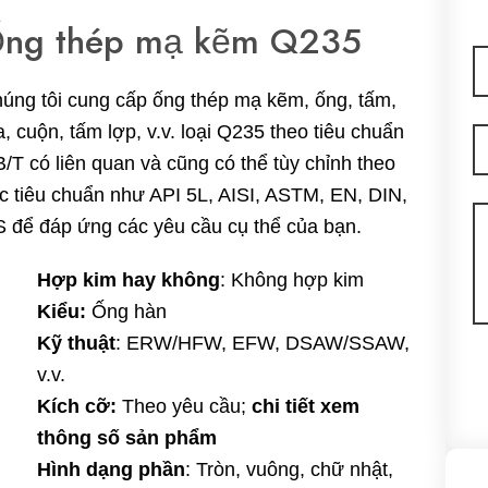
ng thép mạ kẽm Q235
E-
ma
úng tôi cung cấp ống thép mạ kẽm, ống, tấm,
a, cuộn, tấm lợp, v.v. loại Q235 theo tiêu chuẩn
T
/T có liên quan và cũng có thể tùy chỉnh theo
c tiêu chuẩn như API 5L, AISI, ASTM, EN, DIN,
Ti
S để đáp ứng các yêu cầu cụ thể của bạn.
n
Hợp kim hay không
: Không hợp kim
Kiểu:
Ống hàn
Kỹ thuật
: ERW/HFW, EFW, DSAW/SSAW,
v.v.
Kích cỡ:
Theo yêu cầu;
chi tiết xem
thông số sản phẩm
Hình dạng phần
: Tròn, vuông, chữ nhật,