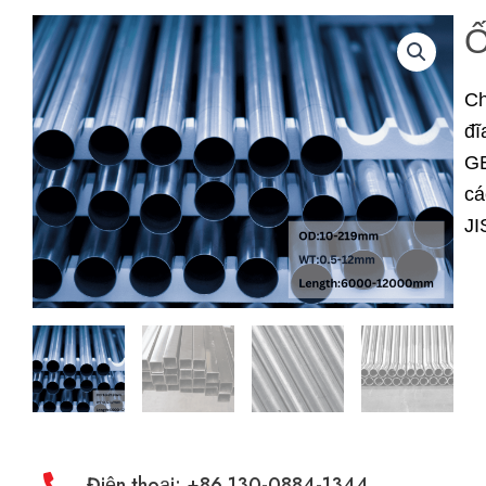
Ố
Ch
đĩ
GB
cá
JI
Điện thoại: +86 130-0884-1344