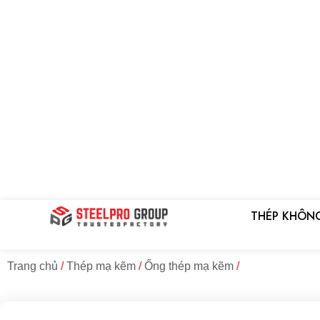
Bỏ
qua
nội
dung
THÉP KHÔN
Trang chủ
/
Thép mạ kẽm
/
Ống thép mạ kẽm
/