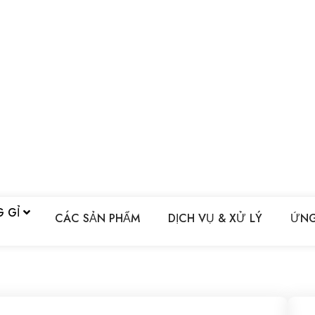
G GỈ
CÁC SẢN PHẨM
DỊCH VỤ & XỬ LÝ
ỨNG