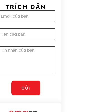
TRÍCH DẪN
il
ên
n
hắn
GỬI