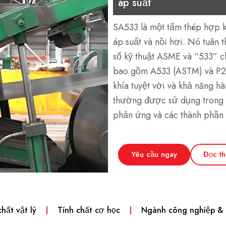
áp suất
SA533 là một tấm thép hợp 
áp suất và nồi hơi. Nó tuân 
số kỹ thuật ASME và “533” 
bao gồm A533 (ASTM) và P2
khía tuyệt vời và khả năng h
thường được sử dụng trong n
phản ứng và các thành phần c
Yêu cầu ngay
Đọc t
chất vật lý
Tính chất cơ học
Ngành công nghiệp &