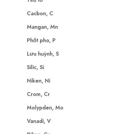
Yếu tố
Cacbon, C
Mangan, Mn
Phốt pho, P
Lưu huỳnh, S
Silic, Si
Niken, Ni
Crom, Cr
Molypden, Mo
Vanadi, V