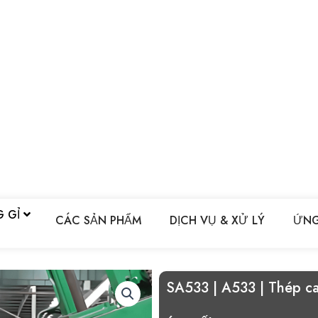
G GỈ
CÁC SẢN PHẨM
DỊCH VỤ & XỬ LÝ
ỨNG
SA533 | A533 | Thép ca