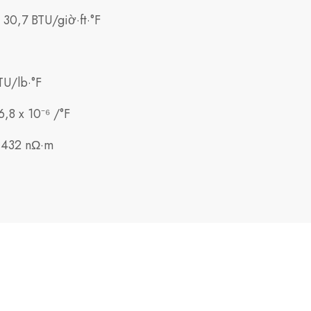
 30,7 BTU/giờ·ft·°F
TU/lb·°F
6,8 x 10⁻⁶ /°F
 432 nΩ·m