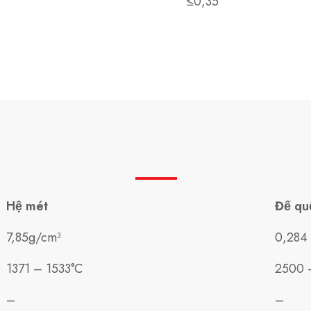
≤0,35
Hệ mét
Đế qu
7,85g/cm³
0,284 
1371 – 1533°C
2500 
–
–