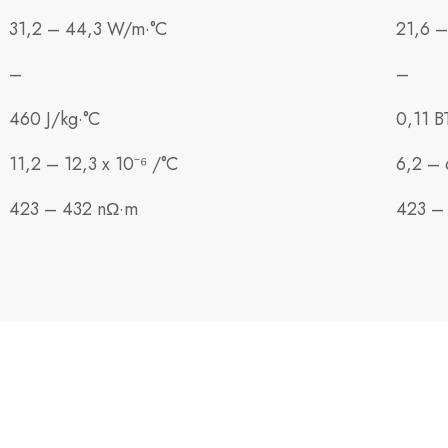
31,2 – 44,3 W/m·°C
21,6 –
–
–
460 J/kg·°C
0,11 B
11,2 – 12,3 x 10⁻⁶ /°C
6,2 – 
423 – 432 nΩ·m
423 –