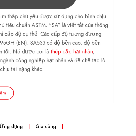
kim thấp chủ yếu được sử dụng cho bình chịu
thủ tiêu chuẩn ASTM. “SA” là viết tắt của thông
chỉ cấp độ cụ thể. Các cấp độ tương đương
95GH (EN). SA533 có độ bền cao, độ bền
àn tốt. Nó được coi là
thép cấp hạt nhân
,
gành công nghiệp hạt nhân và để chế tạo lò
hịu tải nặng khác.
hêm
 Ứng dụng
Gia công