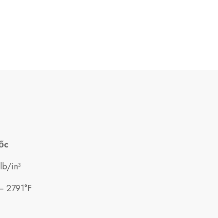
ốc
lb/in³
– 2791°F