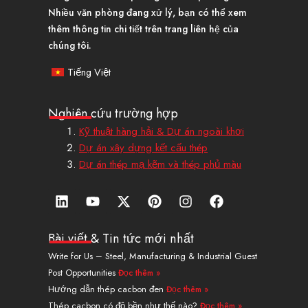
Nhiều văn phòng đang xử lý, bạn có thể xem
thêm thông tin chi tiết trên trang liên hệ của
chúng tôi.
Tiếng Việt
Nghiên cứu trường hợp
Kỹ thuật hàng hải & Dự án ngoài khơi
Dự án xây dựng kết cấu thép
Dự án thép mạ kẽm và thép phủ màu
L
Y
X
P
I
F
i
o
-
i
n
a
n
u
T
n
s
c
k
t
w
t
t
e
Bài viết & Tin tức mới nhất
e
u
i
e
a
b
Write for Us – Steel, Manufacturing & Industrial Guest
d
b
t
r
g
o
Post Opportunities
Đọc thêm »
i
e
t
e
r
o
n
e
s
a
k
Hướng dẫn thép cacbon đen
Đọc thêm »
r
t
m
Thép cacbon có độ bền như thế nào?
Đọc thêm »