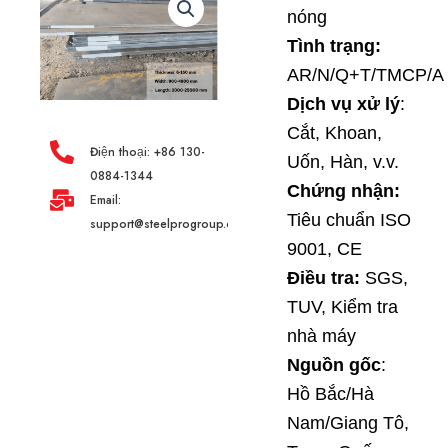
nóng
Tình trạng:
AR/N/Q+T/TMCP/A
Dịch vụ xử lý
:
Cắt, Khoan,
Điện thoại: +86 130-
Uốn, Hàn, v.v.
0884-1344
Chứng nhận:
Email:
Tiêu chuẩn ISO
support@steelprogroup.com
9001, CE
Điều tra:
SGS,
TUV, Kiểm tra
nhà máy
Nguồn gốc
:
Hồ Bắc/Hà
Nam/Giang Tô,