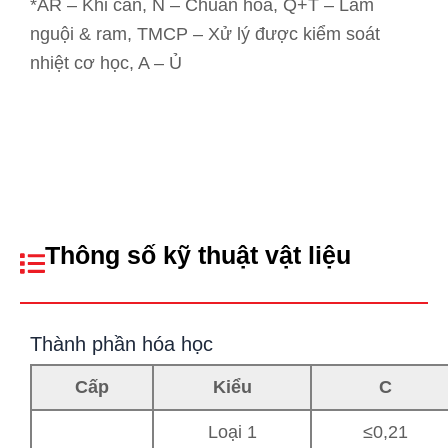
*AR – Khi cán, N – Chuẩn hóa, Q+T – Làm
nguội & ram, TMCP – Xử lý được kiểm soát
nhiệt cơ học, A – Ủ
Thông số kỹ thuật vật liệu
Thành phần hóa học
Cấp
Kiểu
C
Loại 1
≤0,21