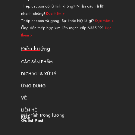
Thép cacbon có từ tính không? Nhận câu trả lời
nhanh chóng!
Đọc thêm »
Thép cacbon và gang: Sự khác biệt là gì?
Đọc thêm »
Ống dẫn thép hợp kim liền mạch cấp A335 P91
Đọc
thêm »
Điều hướng
CÁC SẢN PHẨM
DỊCH VỤ & XỬ LÝ
ỨNG DỤNG
VỀ
LIÊN HỆ
Máy tính trọng lượng
Blog
Guest Post