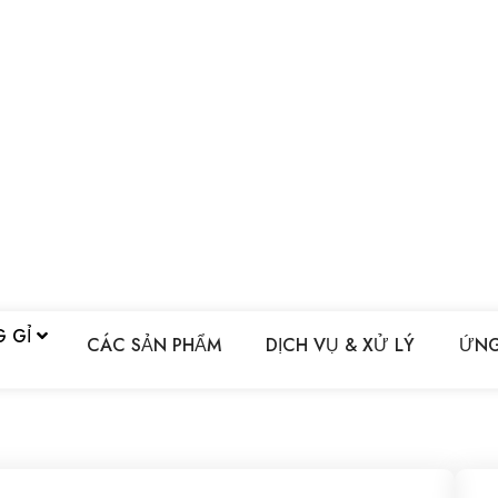
G GỈ
CÁC SẢN PHẨM
DỊCH VỤ & XỬ LÝ
ỨNG