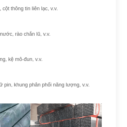
cột thông tin liên lạc, v.v.
ước, rào chắn lũ, v.v.
ờng, kệ mô-đun, v.v.
trữ pin, khung phân phối năng lượng, v.v.