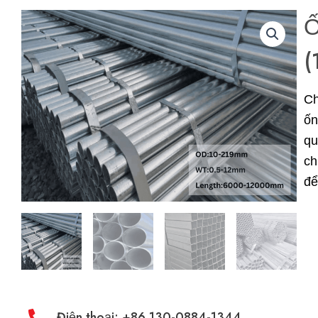
Ố
(
Ch
ốn
qu
ch
để
Điện thoại: +86 130-0884-1344