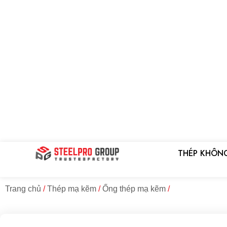
Bỏ
qua
nội
dung
THÉP KHÔN
Trang chủ
/
Thép mạ kẽm
/
Ống thép mạ kẽm
/