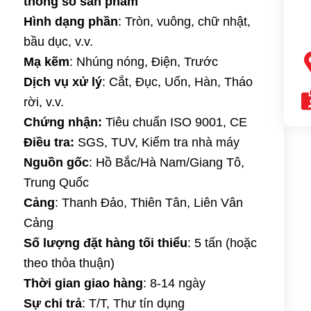
thông số sản phẩm
Hình dạng phần
: Tròn, vuông, chữ nhật,
bầu dục, v.v.
Mạ kẽm
: Nhúng nóng, Điện, Trước
Dịch vụ xử lý
: Cắt, Đục, Uốn, Hàn, Tháo
rời, v.v.
Chứng nhận:
Tiêu chuẩn ISO 9001, CE
Điều tra:
SGS, TUV, Kiểm tra nhà máy
Nguồn gốc
: Hồ Bắc/Hà Nam/Giang Tô,
Trung Quốc
Cảng
: Thanh Đảo, Thiên Tân, Liên Vân
Cảng
Số lượng đặt hàng tối thiểu
: 5 tấn (hoặc
theo thỏa thuận)
Thời gian giao hàng
: 8-14 ngày
Sự chi trả
: T/T, Thư tín dụng