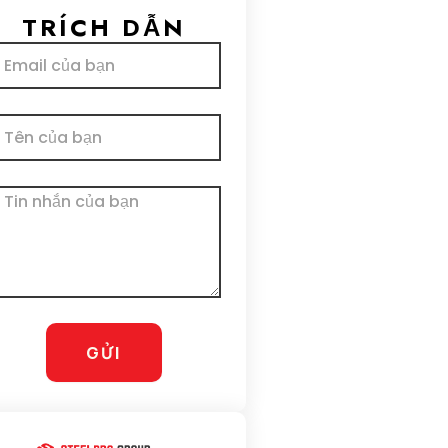
TRÍCH DẪN
il
ên
n
hắn
GỬI