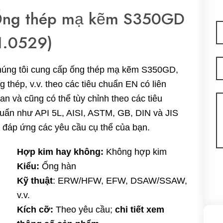
ng thép mạ kẽm S350GD
E-
1.0529)
ma
T
úng tôi cung cấp ống thép mạ kẽm S350GD,
g thép, v.v. theo các tiêu chuẩn EN có liên
Ti
an và cũng có thể tùy chỉnh theo các tiêu
n
uẩn như API 5L, AISI, ASTM, GB, DIN và JIS
 đáp ứng các yêu cầu cụ thể của bạn.
Hợp kim hay không:
Không hợp kim
Kiểu:
Ống hàn
Kỹ thuật
: ERW/HFW, EFW, DSAW/SSAW,
v.v.
Kích cỡ:
Theo yêu cầu;
chi tiết xem