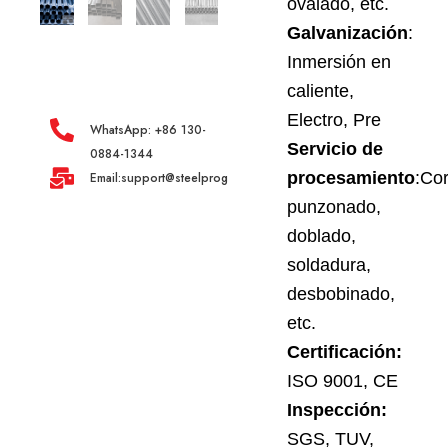
ovalado, etc.
Galvanización
:
Inmersión en
caliente,
Electro, Pre
WhatsApp: +86 130-
Servicio de
0884-1344
procesamiento
:Cor
Email:support@steelprogroup.com
punzonado,
doblado,
soldadura,
desbobinado,
etc.
Certificación:
ISO 9001, CE
Inspección:
SGS, TUV,