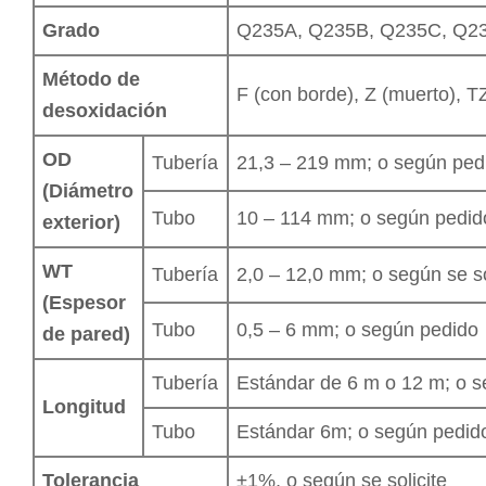
Grado
Q235A, Q235B, Q235C, Q2
Método de
F (con borde), Z (muerto), T
desoxidación
OD
Tubería
21,3 – 219 mm; o según ped
(Diámetro
Tubo
10 – 114 mm; o según pedid
exterior)
WT
Tubería
2,0 – 12,0 mm; o según se so
(Espesor
Tubo
0,5 – 6 mm; o según pedido
de pared)
Tubería
Estándar de 6 m o 12 m; o 
Longitud
Tubo
Estándar 6m; o según pedid
Tolerancia
±1%, o según se solicite