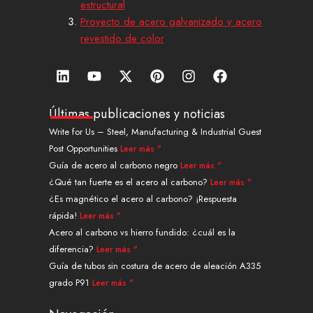
estructural
Proyecto de acero galvanizado y acero
revestido de color
L
Y
X
P
I
F
i
o
-
i
n
a
n
u
t
n
s
c
k
t
w
t
t
e
Últimas publicaciones y noticias
e
u
i
e
a
b
Write for Us – Steel, Manufacturing & Industrial Guest
d
b
t
r
g
o
Post Opportunities
Leer más "
i
e
t
e
r
o
n
e
s
a
k
Guía de acero al carbono negro
Leer más "
r
t
m
¿Qué tan fuerte es el acero al carbono?
Leer más "
¿Es magnético el acero al carbono? ¡Respuesta
rápida!
Leer más "
Acero al carbono vs hierro fundido: ¿cuál es la
diferencia?
Leer más "
Guía de tubos sin costura de acero de aleación A335
grado P91
Leer más "