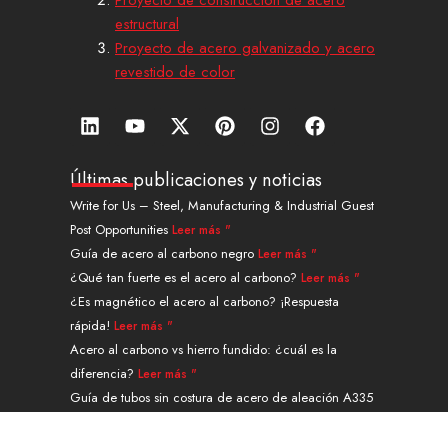
estructural
Proyecto de acero galvanizado y acero
revestido de color
L
Y
X
P
I
F
i
o
-
i
n
a
n
u
t
n
s
c
k
t
w
t
t
e
Últimas publicaciones y noticias
e
u
i
e
a
b
Write for Us – Steel, Manufacturing & Industrial Guest
d
b
t
r
g
o
Post Opportunities
Leer más "
i
e
t
e
r
o
n
e
s
a
k
Guía de acero al carbono negro
Leer más "
r
t
m
¿Qué tan fuerte es el acero al carbono?
Leer más "
¿Es magnético el acero al carbono? ¡Respuesta
rápida!
Leer más "
Acero al carbono vs hierro fundido: ¿cuál es la
diferencia?
Leer más "
Guía de tubos sin costura de acero de aleación A335
grado P91
Leer más "