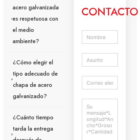
acero galvanizada
CONTACTO
es respetuosa con
el medio
N
o
ambiente?
m
b
T
r
e
¿Cómo elegir el
e
x
*
tipo adecuado de
t
C
C
o
o
chapa de acero
o
d
m
r
e
e
galvanizado?
r
u
n
C
e
n
t
o
o
a
a
m
e
l
r
¿Cuánto tiempo
e
l
í
i
n
e
n
o
tarda la entrega
t
c
e
d
a
t
a
e