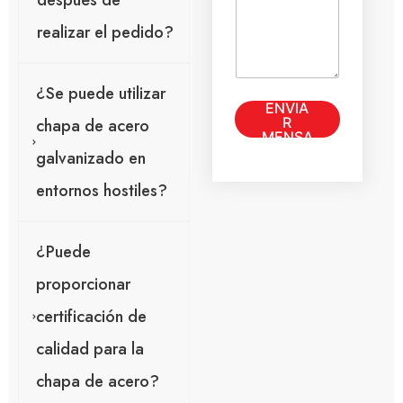
después de
r
r
g
i
ó
realizar el pedido?
e
o
n
o
o
i
l
m
c
o
¿Se puede utilizar
e
o
c
ENVIA
n
*
a
R
chapa de acero
s
l
MENSA
a
JE
i
galvanizado en
j
z
e
a
entornos hostiles?
*
c
i
ó
¿Puede
n
ú
proporcionar
n
i
certificación de
c
a
calidad para la
chapa de acero?