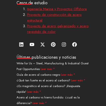
Casos de estudio
Ingeniería Marina y Proyectos Offshore
Proyecto de construcción de acero
estructural
Proyecto de acero galvanizado y acero
revestido de color
L
Y
X
P
I
F
i
o
-
i
n
a
n
u
t
n
s
c
k
t
w
t
t
e
Últimas publicaciones y noticias
e
u
i
e
a
b
Write for Us – Steel, Manufacturing & Industrial Guest
d
b
t
r
g
o
Post Opportunities
Leer más "
i
e
t
e
r
o
n
e
s
a
k
Guía de acero al carbono negro
Leer más "
r
t
m
¿Qué tan fuerte es el acero al carbono?
Leer más "
¿Es magnético el acero al carbono? ¡Respuesta
rápida!
Leer más "
Acero al carbono vs hierro fundido: ¿cuál es la
diferencia?
Leer más "