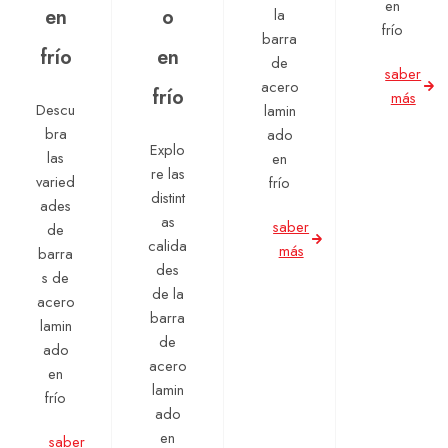
en
en
o
la
frío
barra
frío
en
de
saber
acero
frío
más
Descu
lamin
bra
ado
Explo
las
en
re las
varied
frío
distint
ades
as
saber
de
calida
más
barra
des
s de
de la
acero
barra
lamin
de
ado
acero
en
lamin
frío
ado
en
saber