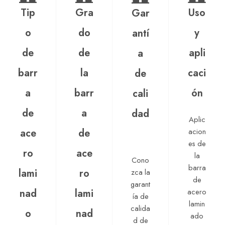
Tip
Gra
Uso
Gar
o
do
y
antí
de
de
apli
a
barr
la
caci
de
a
barr
ón
cali
de
a
dad
Aplic
ace
de
acion
es de
ro
ace
la
Cono
barra
lami
ro
zca la
de
garant
nad
lami
acero
ía de
lamin
calida
o
nad
ado
d de