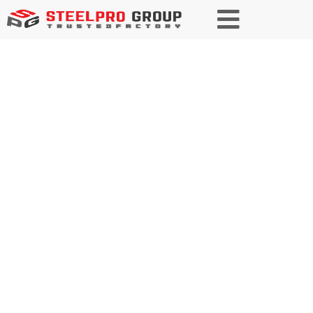
BARRA DE ACERO
LAMINADO EN FRÍO
Nuestro objetivo es suministrar barras de acero
laminado en frío de alta calidad mediante procesos
de fabricación avanzados. Nuestras barras,