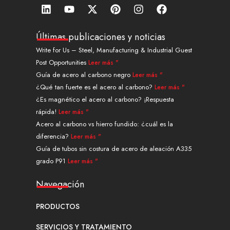
L
Y
X
P
I
F
i
o
-
i
n
a
n
u
t
n
s
c
k
t
w
t
t
e
Últimas publicaciones y noticias
e
u
i
e
a
b
Write for Us – Steel, Manufacturing & Industrial Guest
d
b
t
r
g
o
Post Opportunities
Leer más "
i
e
t
e
r
o
n
e
s
a
k
Guía de acero al carbono negro
Leer más "
r
t
m
¿Qué tan fuerte es el acero al carbono?
Leer más "
¿Es magnético el acero al carbono? ¡Respuesta
rápida!
Leer más "
Acero al carbono vs hierro fundido: ¿cuál es la
diferencia?
Leer más "
Guía de tubos sin costura de acero de aleación A335
grado P91
Leer más "
Navegación
PRODUCTOS
SERVICIOS Y TRATAMIENTO