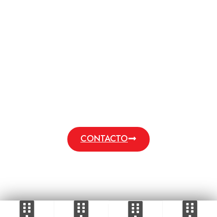
rentabilidad y nos comprometemos a ofrecer
precios competitivos sin comprometer la calidad.
Elíjanos como proveedor de barras de acero
laminado en frío y disfrute de las ventajas de una
calidad superior, precios atractivos y entregas
rápidas.
CONTACTO