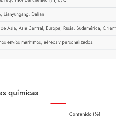
s requisitos del cliente, T/T, L/C
, Lianyungang, Dalian
 de Asia, Asia Central, Europa, Rusia, Sudamérica, Orient
os envíos marítimos, aéreos y personalizados.
s químicas
Contenido (%)