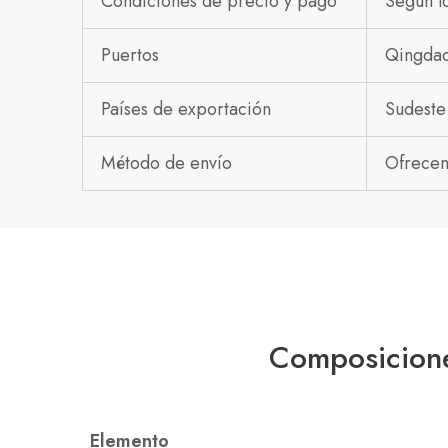
Condiciones de precio y pago
Según lo
Puertos
Qingdao
Países de exportación
Sudeste
Método de envío
Ofrecem
Composicione
Elemento