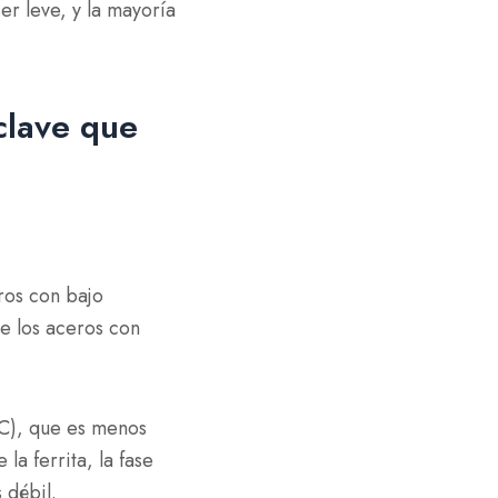
er leve, y la mayoría
clave que
ros con bajo
e los aceros con
C), que es menos
a ferrita, la fase
 débil.