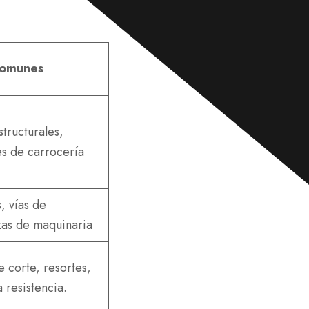
a
j
e
*
comunes
tructurales,
es de carrocería
, vías de
ezas de maquinaria
 corte, resortes,
 resistencia.