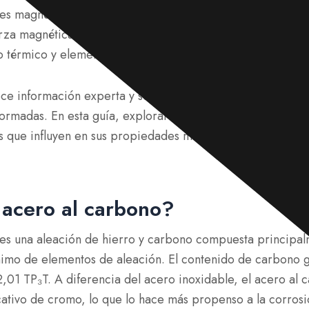
 es magnético debido a su
composición rica en hierro
y
es
rza magnética no siempre es la misma: puede variar seg
o térmico y elementos de aleación
.
ce información experta y soluciones de acero de alta cali
formadas. En esta guía, exploraremos las razones del mag
s que influyen en sus propiedades magnéticas y sus aplica
 acero al carbono?
 es una aleación de hierro y carbono compuesta principal
imo de elementos de aleación. El contenido de carbono 
,01 TP₃T. A diferencia del acero inoxidable, el acero al
icativo de cromo, lo que lo hace más propenso a la corros