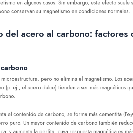
tismo en algunos casos. Sin embargo, este efecto suele s
rbono conservan su magnetismo en condiciones normales.
del acero al carbono: factores 
 carbono
u microestructura, pero no elimina el magnetismo. Los ace
 (p. ej., el acero dulce) tienden a ser más magnéticos qu
arbono.
a el contenido de carbono, se forma más cementita (Fe₃
rro puro. Un mayor contenido de carbono también reduce l
a, y aumenta la perlita, cuya respuesta magnética es más