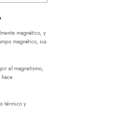
?
lmente magnético, y
ampo magnético, sus
mpir el magnetismo,
o hace
o térmico y