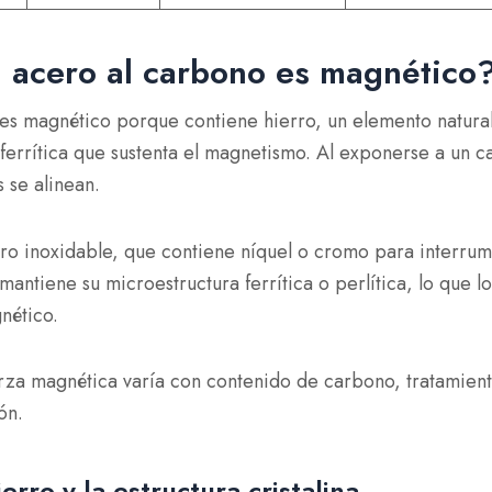
l acero al carbono es magnético
 es magnético porque contiene
hierro
, un elemento natura
ferrítica
que sustenta el magnetismo. Al exponerse a un c
 se alinean.
ero inoxidable, que contiene níquel o cromo para interru
 mantiene su
microestructura ferrítica o perlítica
, lo que l
nético.
rza magnética varía con
contenido de carbono, tratamient
ón
.
erro y la estructura cristalina