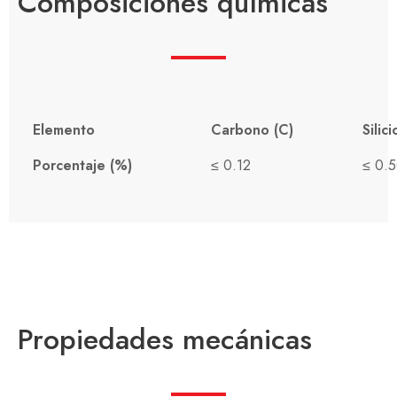
Composiciones químicas
Elemento
Carbono (C)
Silici
Porcentaje (%)
≤ 0.12
≤ 0.
Propiedades mecánicas