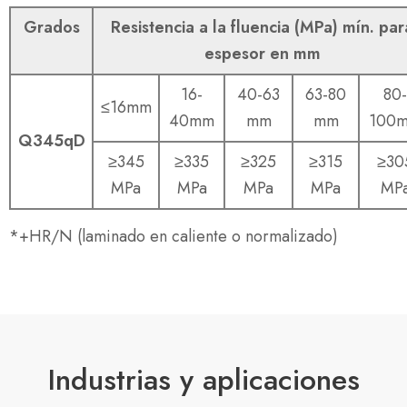
Grados
Resistencia a la fluencia (MPa) mín. par
espesor en mm
16-
40-63
63-80
80-
≤16mm
40mm
mm
mm
100
Q345qD
≥345
≥335
≥325
≥315
≥30
MPa
MPa
MPa
MPa
MP
*+HR/N (laminado en caliente o normalizado)
Industrias y aplicaciones