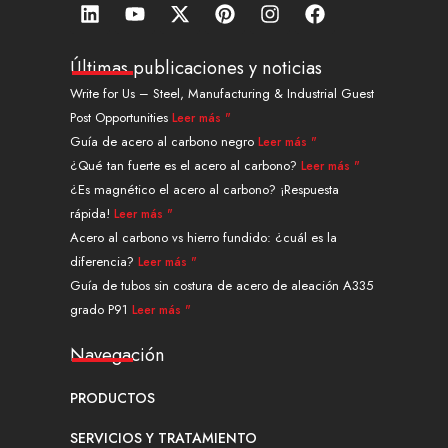
L
Y
X
P
I
F
i
o
-
i
n
a
n
u
t
n
s
c
k
t
w
t
t
e
Últimas publicaciones y noticias
e
u
i
e
a
b
Write for Us – Steel, Manufacturing & Industrial Guest
d
b
t
r
g
o
Post Opportunities
Leer más "
i
e
t
e
r
o
n
e
s
a
k
Guía de acero al carbono negro
Leer más "
r
t
m
¿Qué tan fuerte es el acero al carbono?
Leer más "
¿Es magnético el acero al carbono? ¡Respuesta
rápida!
Leer más "
Acero al carbono vs hierro fundido: ¿cuál es la
diferencia?
Leer más "
Guía de tubos sin costura de acero de aleación A335
grado P91
Leer más "
Navegación
PRODUCTOS
SERVICIOS Y TRATAMIENTO