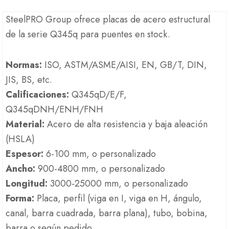
SteelPRO Group ofrece placas de acero estructural
de la serie Q345q para puentes en stock.
Normas:
ISO, ASTM/ASME/AISI, EN, GB/T, DIN,
JIS, BS, etc.
Calificaciones:
Q345qD/E/F,
Q345qDNH/ENH/FNH
Material:
Acero de alta resistencia y baja aleación
(HSLA)
Espesor:
6-100 mm, o personalizado
Ancho:
900-4800 mm, o personalizado
Longitud:
3000-25000 mm, o personalizado
Forma:
Placa, perfil (viga en I, viga en H, ángulo,
canal, barra cuadrada, barra plana), tubo, bobina,
barra o según pedido