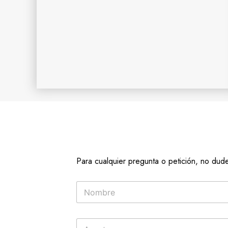
Para cualquier pregunta o petición, no dud
N
o
m
b
T
r