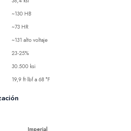
38,4 ksi
~130 HB
~73 HR
~131 alto voltaje
23-25%
30.500 ksi
19,9 ft·lbf a 68 °F
zación
Imperial