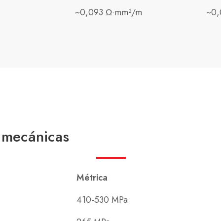
~0,093 Ω·mm²/m
~0,
 mecánicas
Métrica
410-530 MPa