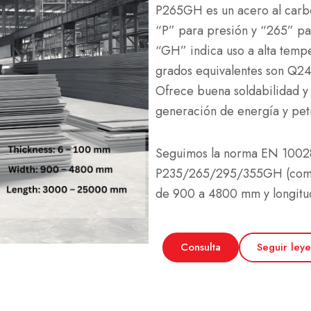
P265GH es un acero al carbo
“P” para presión y “265” pa
“GH” indica uso a alta temp
grados equivalentes son Q2
Ofrece buena soldabilidad y 
generación de energía y pet
Seguimos la norma EN 10028
P235/265/295/355GH (como 
de 900 a 4800 mm y longit
Consulta
Seguir ley