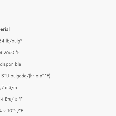
erial
84 lb/pulg³
8-2660 °F
disponible
 BTU·pulgada/(hr·pie²·°F)
,7 mS/m
14 Btu/lb·°F
4 × 10⁻⁶ /°F