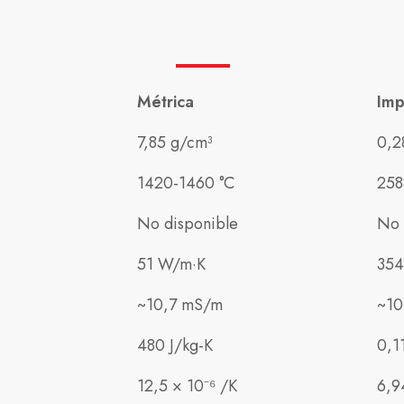
Métrica
Imp
7,85 g/cm³
0,2
1420-1460 °C
258
No disponible
No 
51 W/m·K
354
~10,7 mS/m
~10
480 J/kg-K
0,1
12,5 × 10⁻⁶ /K
6,9