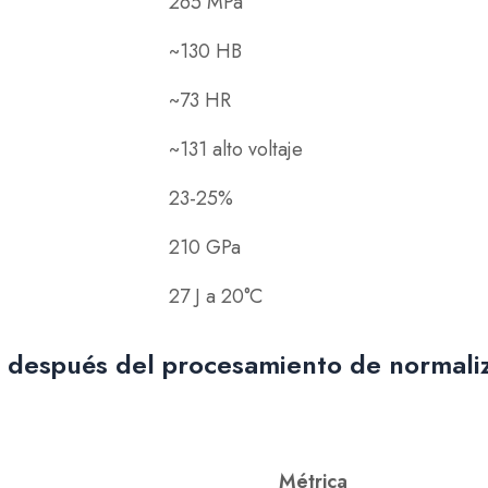
265 MPa
~130 HB
~73 HR
~131 alto voltaje
23-25%
210 GPa
27 J a 20°C
 después del procesamiento de normali
Métrica