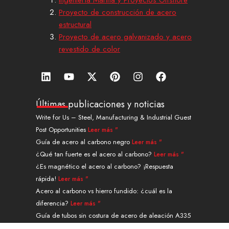
Proyecto de construcción de acero
estructural
Proyecto de acero galvanizado y acero
revestido de color
L
Y
X
P
I
F
i
o
-
i
n
a
n
u
t
n
s
c
k
t
w
t
t
e
Últimas publicaciones y noticias
e
u
i
e
a
b
Write for Us – Steel, Manufacturing & Industrial Guest
d
b
t
r
g
o
Post Opportunities
Leer más "
i
e
t
e
r
o
n
e
s
a
k
Guía de acero al carbono negro
Leer más "
r
t
m
¿Qué tan fuerte es el acero al carbono?
Leer más "
¿Es magnético el acero al carbono? ¡Respuesta
rápida!
Leer más "
Acero al carbono vs hierro fundido: ¿cuál es la
diferencia?
Leer más "
Guía de tubos sin costura de acero de aleación A335
grado P91
Leer más "