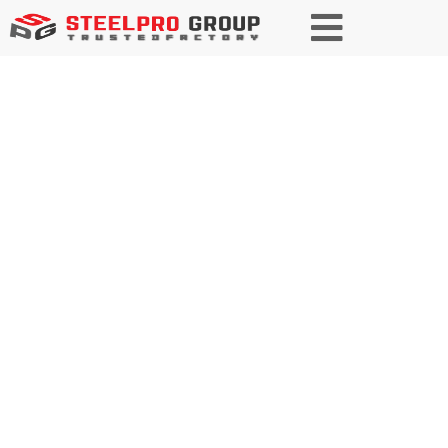
Soluciones
personalizadas
En SteelPRO Group, nos enorgullecemos de
ofrecer servicios personalizados especializados,
desde procesamiento de metales de precisión
hasta soluciones de logística y embalaje a medida.
Nuestro compromiso con la excelencia garantiza
que cada proyecto se beneficie de una eficiencia,
una calidad y una atención profesional optimizadas.