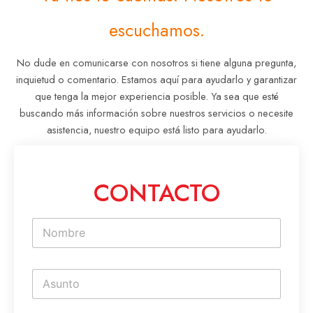
escuchamos.
No dude en comunicarse con nosotros si tiene alguna pregunta,
inquietud o comentario. Estamos aquí para ayudarlo y garantizar
que tenga la mejor experiencia posible. Ya sea que esté
buscando más información sobre nuestros servicios o necesite
asistencia, nuestro equipo está listo para ayudarlo.
CONTACTO
N
o
m
b
T
r
e
e
x
*