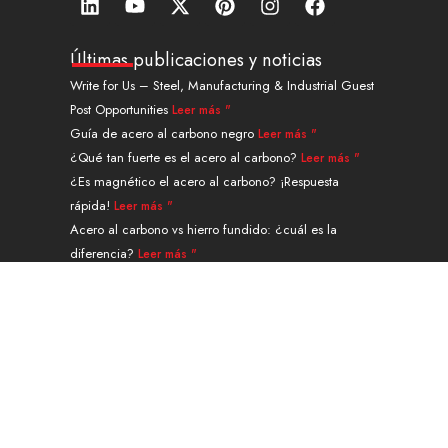
i
o
-
i
n
a
n
u
t
n
s
c
k
t
w
t
t
e
Últimas publicaciones y noticias
e
u
i
e
a
b
Write for Us – Steel, Manufacturing & Industrial Guest
d
b
t
r
g
o
Post Opportunities
Leer más "
i
e
t
e
r
o
n
e
s
a
k
Guía de acero al carbono negro
Leer más "
r
t
m
¿Qué tan fuerte es el acero al carbono?
Leer más "
¿Es magnético el acero al carbono? ¡Respuesta
rápida!
Leer más "
Acero al carbono vs hierro fundido: ¿cuál es la
diferencia?
Leer más "
Guía de tubos sin costura de acero de aleación A335
grado P91
Leer más "
Navegación
PRODUCTOS
SERVICIOS Y TRATAMIENTO