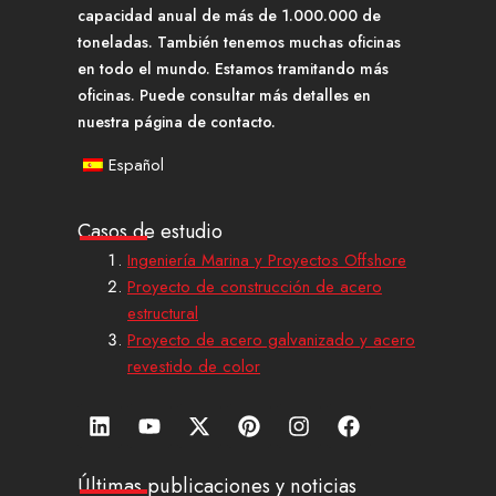
capacidad anual de más de 1.000.000 de
toneladas. También tenemos muchas oficinas
en todo el mundo. Estamos tramitando más
oficinas. Puede consultar más detalles en
nuestra página de contacto.
Español
Casos de estudio
Ingeniería Marina y Proyectos Offshore
Proyecto de construcción de acero
estructural
Proyecto de acero galvanizado y acero
revestido de color
L
Y
X
P
I
F
i
o
-
i
n
a
n
u
t
n
s
c
k
t
w
t
t
e
Últimas publicaciones y noticias