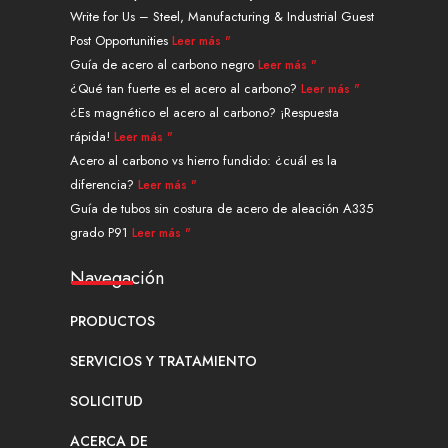
e
u
i
e
a
b
Write for Us – Steel, Manufacturing & Industrial Guest
d
b
t
r
g
o
Post Opportunities
Leer más "
i
e
t
e
r
o
n
e
s
a
k
Guía de acero al carbono negro
Leer más "
r
t
m
¿Qué tan fuerte es el acero al carbono?
Leer más "
¿Es magnético el acero al carbono? ¡Respuesta
rápida!
Leer más "
Acero al carbono vs hierro fundido: ¿cuál es la
diferencia?
Leer más "
Guía de tubos sin costura de acero de aleación A335
grado P91
Leer más "
Navegación
PRODUCTOS
SERVICIOS Y TRATAMIENTO
SOLICITUD
ACERCA DE