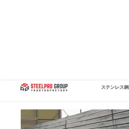
コ
ン
テ
ン
ツ
へ
ス
キ
ッ
プ
ステンレス