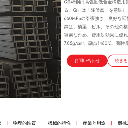
Q345鋼は高強度低合金構造
る。Q」は「降伏点」を意味し、「
660MPaの引張強さ、良好な
鋼は、橋梁、ビル、その他の構
容易なため、費用対効果に優れ
7.85g/cm³、融点1460℃、弾
お問い合わせ
続きを
成
物理的性質
機械的特性
産業と用途
機械