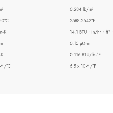
m³
0.284 lb/in³
50°C
2588-2642°F
m-K
14.1 BTU・in/hr・ft²
-m
0.15 µΩ-m
-K
0.116 BTU/lb-°F
-⁶ /°C
6.5 x 10-⁶ /°F