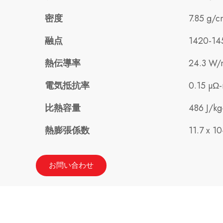
密度
7.85 g/c
融点
1420-14
熱伝導率
24.3 W/
電気抵抗率
0.15 µΩ
比熱容量
486 J/kg
熱膨張係数
11.7 x 10
お問い合わせ