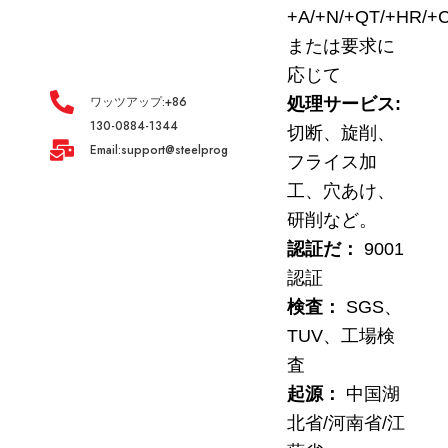
+A/+N/+QT/+HR/
または要求に
応じて
ワッツアップ:+86
処理サービス:
130-0884-1344
切断、旋削、
Email:support@steelprogroup.com
フライス加
工、穴あけ、
研削など。
認証だ：
9001
認証
検査：
SGS、
TUV、工場検
査
起源：
中国湖
北省/河南省/江