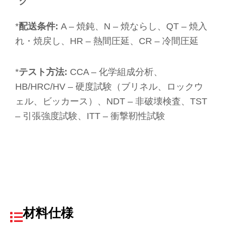
グ
*
配送条件:
A – 焼鈍、N – 焼ならし、QT – 焼入
れ・焼戻し、HR – 熱間圧延、CR – 冷間圧延
*
テスト方法:
CCA – 化学組成分析、
HB/HRC/HV – 硬度試験（ブリネル、ロックウ
ェル、ビッカース）、NDT – 非破壊検査、TST
– 引張強度試験、ITT – 衝撃靭性試験
材料仕様