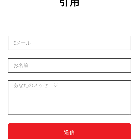
引用
電
子
メ
ー
名
ル
称
メ
ッ
セ
ー
ジ
送信