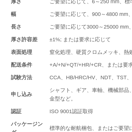
厚さ
ご要望に応じて、6～250 mm、標準 6/8/1
幅
ご要望に応じて、900～4800 mm、標準 
長さ
ご要望に応じて3000～25000 mm、標準2
厚さ許容差
±1%; または要求に応じて
表面処理
窒化処理、硬質クロムメッキ、熱処
配送条件
+A/+N/+QT/+HR/+CR、または
試験方法
CCA、HB/HRC/HV、NDT、TST、
シャフト、ギア、車軸、機械部品
申し込み
金型など。
認証
ISO 9001認証取得
パッケージン
標準的な耐航梱包、またはご要望