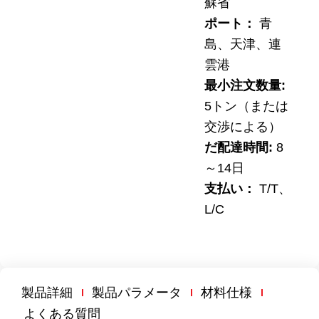
蘇省
ポート：
青
島、天津、連
雲港
最小注文数量:
5トン（または
交渉による）
だ
配達時間:
8
～14日
支払い：
T/T、
L/C
製品詳細
製品パラメータ
材料仕様
よくある質問