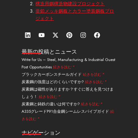
構造用鋼構造物建設プロジェクト
亜鉛メッキ鋼板とカラー塗装鋼板プロ
ジェクト
リ
Y
エ
ピ
イ
フ
ン
o
ッ
ン
ン
ェ
ク
u
ク
タ
ス
イ
ト
t
ス
レ
タ
ス
最新の投稿とニュース
イ
u
・
ス
グ
ブ
Write for Us – Steel, Manufacturing & Industrial Guest
ン
b
ツ
ト
ラ
ッ
Post Opportunities
続きを読む "
e
イ
ム
ク
ッ
ブラックカーボンスチールガイド
続きを読む "
タ
炭素鋼の強度はどのくらいですか?
続きを読む "
ー
炭素鋼は磁性がありますか？すぐに答えを見つけま
しょう！
続きを読む "
炭素鋼と鋳鉄の違いは何ですか?
続きを読む "
A335グレードP91合金鋼シームレスパイプガイド
続
きを読む "
ナビゲーション