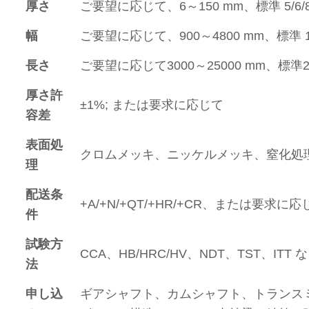
厚さ
ご要望に応じて、6～150 mm、標準 5/6/8/10/
幅
ご要望に応じて、900～4800 mm、標準 1000/
長さ
ご要望に応じて3000～25000 mm、標準2000/
厚さ許
±1%; または要求に応じて
容差
表面処
クロムメッキ、ニッケルメッキ、窒化処
理
配送条
+A/+N/+QT/+HR/+CR、または要求に応
件
試験方
CCA、HB/HRC/HV、NDT、TST、ITT 
法
申し込
ギアシャフト、カムシャフト、トランス