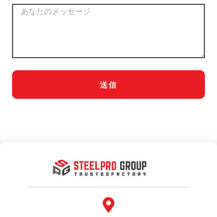
メ
ッ
セ
ー
ジ
送信