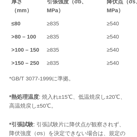
厚さ
引張強度（σb、
降伏点（σs
（mm）
MPa）
MPa）
≤80
≥835
≥540
>80 – 100
≥835
≥540
>100 – 150
≥835
≥540
>150 – 250
≥835
≥540
*GB/T 3077-1999に準拠。
*熱処理温度
: 焼入れ±15℃、低温焼戻し±20℃、
高温焼戻し±50℃。
*引張試験
: 引張試験片に降伏点が観察されず、
降伏強度（σs）を決定できない場合は、規定の