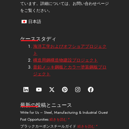
ています。詳細については、お問い合わせページ
をご覧ください。
日本語
ケーススタディ
海洋工学およびオフショアプロジェク
ト
構造用鋼構造物建設プロジェクト
亜鉛メッキ鋼板とカラー塗装鋼板プロ
ジェクト
リ
Y
エ
ピ
イ
フ
ン
o
ッ
ン
ン
ェ
ク
u
ク
タ
ス
イ
ト
t
ス
レ
タ
ス
最新の投稿とニュース
イ
u
・
ス
グ
ブ
Write for Us – Steel, Manufacturing & Industrial Guest
ン
b
ツ
ト
ラ
ッ
Post Opportunities
続きを読む "
e
イ
ム
ク
ッ
ブラックカーボンスチールガイド
続きを読む "