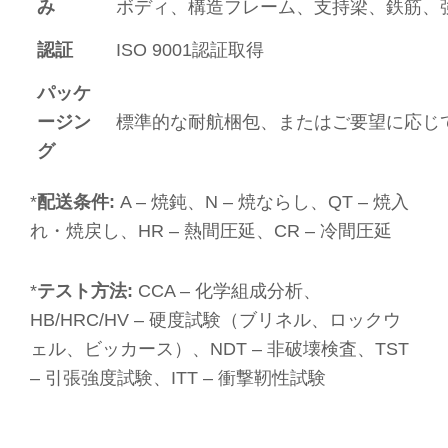
み
ボディ、構造フレーム、支持梁、鉄筋、
認証
ISO 9001認証取得
パッケ
ージン
標準的な耐航梱包、またはご要望に応じ
グ
*
配送条件:
A – 焼鈍、N – 焼ならし、QT – 焼入
れ・焼戻し、HR – 熱間圧延、CR – 冷間圧延
*
テスト方法:
CCA – 化学組成分析、
HB/HRC/HV – 硬度試験（ブリネル、ロックウ
ェル、ビッカース）、NDT – 非破壊検査、TST
– 引張強度試験、ITT – 衝撃靭性試験