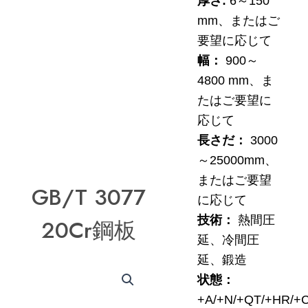
厚さ:
6～150
mm、またはご
要望に応じて
幅：
900～
4800 mm、ま
たはご要望に
応じて
長さだ：
3000
～25000mm、
またはご要望
GB/T 3077
に応じて
技術：
熱間圧
20Cr鋼板
延、冷間圧
延、鍛造
状態：
+A/+N/+QT/+HR/