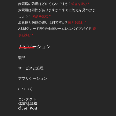
タ
炭素鋼の強度はどのくらいですか?
続きを読む "
ー
炭素鋼は磁性がありますか？すぐに答えを見つけま
しょう！
続きを読む "
炭素鋼と鋳鉄の違いは何ですか?
続きを読む "
A335グレードP91合金鋼シームレスパイプガイド
続
きを読む "
ナビゲーション
製品
サービスと処理
アプリケーション
について
コンタクト
体重計算機
ブログ
Guest Post