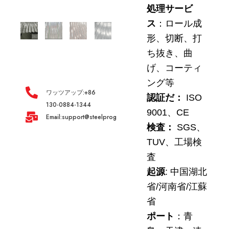
処理サービ
ス
：ロール成
形、切断、打
ち抜き、曲
げ、コーティ
ング等
ワッツアップ:+86
認証だ：
ISO
130-0884-1344
9001、CE
Email:support@steelprogroup.com
検査：
SGS、
TUV、工場検
査
起源
: 中国湖北
省/河南省/江蘇
省
ポート
：青