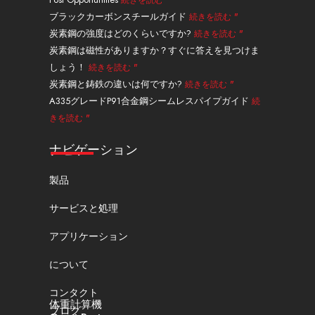
続きを読む "
e
イ
ム
ク
ッ
ブラックカーボンスチールガイド
続きを読む "
タ
炭素鋼の強度はどのくらいですか?
続きを読む "
ー
炭素鋼は磁性がありますか？すぐに答えを見つけま
しょう！
続きを読む "
炭素鋼と鋳鉄の違いは何ですか?
続きを読む "
A335グレードP91合金鋼シームレスパイプガイド
続
きを読む "
ナビゲーション
製品
サービスと処理
アプリケーション
について
コンタクト
体重計算機
ブログ