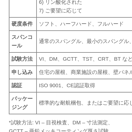
6) リン酸化された
7) ご要望に応じて
硬度条件
ソフト、ハーフハード、フルハード
スパンコ
通常のスパングル、最小のスパングル
ール
試験方法
VI、DM、GCTT、TST、CRT、BT な
申し込み
住宅の屋根、商業施設の屋根、壁パネ
認証
ISO 9001、CE認証取得
パッケー
標準的な耐航梱包、またはご要望に応
ジング
*試験方法: VI – 目視検査、DM – 寸法測定、
GCTT – 亜鉛メッキコーティング厚さ試験、