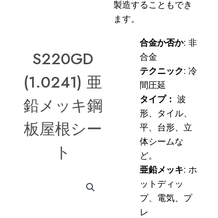
製造することもでき
ます。
合金か否か
: 非
S220GD
合金
テクニック
: 冷
(1.0241) 亜
間圧延
鉛メッキ鋼
タイプ：
波
形、タイル、
板屋根シー
平、台形、立
体シームな
ト
ど。
亜鉛メッキ
: ホ
ットディッ
プ、電気、プ
レ