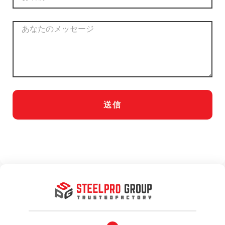
メ
ッ
セ
ー
ジ
送信