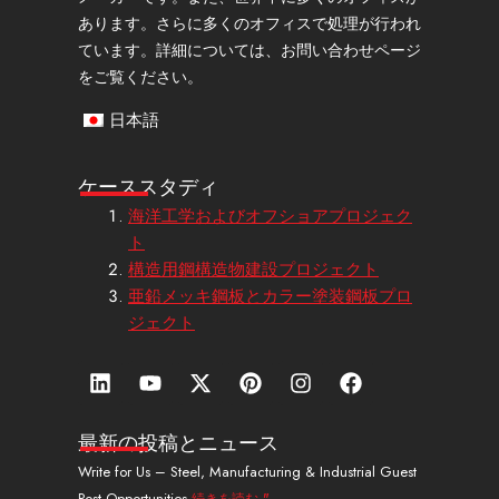
あります。さらに多くのオフィスで処理が行われ
ています。詳細については、お問い合わせページ
をご覧ください。
日本語
ケーススタディ
海洋工学およびオフショアプロジェク
ト
構造用鋼構造物建設プロジェクト
亜鉛メッキ鋼板とカラー塗装鋼板プロ
ジェクト
リ
Y
エ
ピ
イ
フ
ン
o
ッ
ン
ン
ェ
ク
u
ク
タ
ス
イ
ト
t
ス
レ
タ
ス
最新の投稿とニュース
イ
u
・
ス
グ
ブ
Write for Us – Steel, Manufacturing & Industrial Guest
ン
b
ツ
ト
ラ
ッ
Post Opportunities