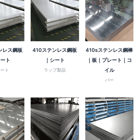
テンレス鋼板
410ステンレス鋼板
410sステンレス鋼棒
シート
｜シート
｜板｜プレート｜コ
イル
レート
ラップ製品
バー