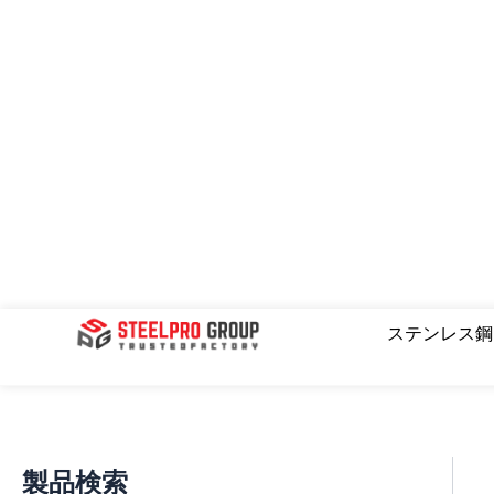
コ
ン
テ
ン
ツ
へ
ス
キ
ッ
プ
検索
ステンレス
製品検索