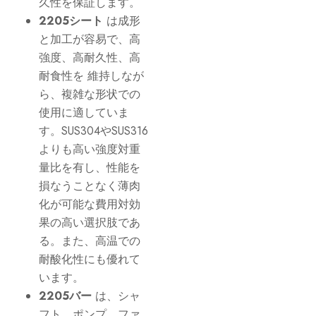
久性を保証します。
2205シート
は成形
と加工が容易で、高
強度、高耐久性、高
耐食性を 維持しなが
ら、複雑な形状での
使用に適していま
す。SUS304やSUS316
よりも高い強度対重
量比を有し、性能を
損なうことなく薄肉
化が可能な費用対効
果の高い選択肢であ
る。また、高温での
耐酸化性にも優れて
います。
2205バー
は、シャ
フト、ポンプ、ファ