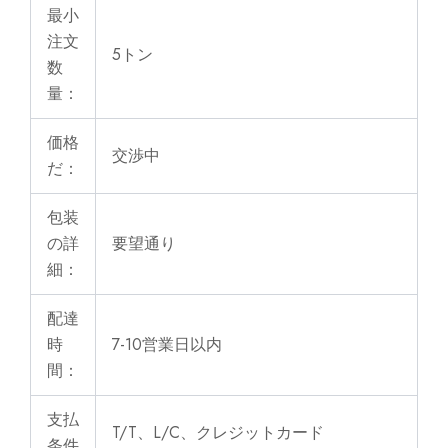
最小
注文
5トン
数
量：
価格
交渉中
だ：
包装
の詳
要望通り
細：
配達
時
7-10営業日以内
間：
支払
T/T、L/C、クレジットカード
条件