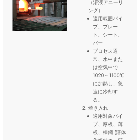
（溶液アニーリ
ング）
適用範囲パイ
プ、プレー
ト、シート、
バー
プロセス通
常、水中また
は空気中で
1020～1100℃
に加熱し、急
速に冷却す
る。
焼き入れ
適用対象パイ
プ、厚板、薄
板、棒鋼 (溶体