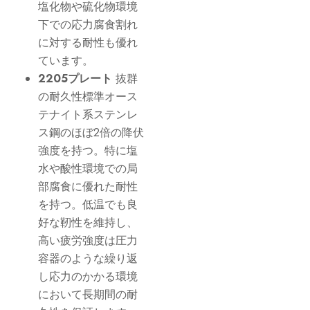
塩化物や硫化物環境
下での応力腐食割れ
に対する耐性も優れ
ています。
2205プレート
抜群
の耐久性
標準オース
テナイト系ステンレ
ス鋼のほぼ2倍の降伏
強度を持つ。特に塩
水や酸性環境での局
部腐食に優れた耐性
を持つ。低温でも良
好な靭性を維持し、
高い疲労強度は圧力
容器のような繰り返
し応力のかかる環境
において長期間の耐