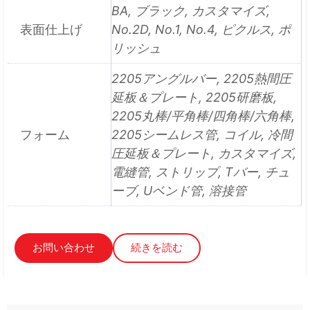
BA, ブラック, カスタマイズ,
表面仕上げ
No.2D, No.1, No.4, ピクルス, ポ
リッシュ
2205アングルバー, 2205熱間圧
延板＆プレート, 2205研磨板,
2205丸棒/平角棒/四角棒/六角棒,
フォーム
2205シームレス管, コイル, 冷間
圧延板＆プレート, カスタマイズ,
電縫管, ストリップ, Tバー, チュ
ーブ, Uベンド管, 溶接管
お問い合わせ
続きを読む