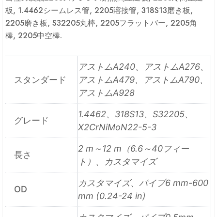
板, 1.4462シームレス管, 2205溶接管, 318S13磨き板,
2205磨き板, S32205丸棒, 2205フラットバー, 2205角
棒, 2205中空棒.
アストムA240、アストムA276、
スタンダード
アストムA479、アストムA790、
アストムA928
1.4462、318S13、S32205、
グレード
X2CrNiMoN22-5-3
2 m～12 m（6.6～40フィー
長さ
ト）、カスタマイズ
カスタマイズ、パイプ6 mm-600
OD
mm (0.24-24 in)