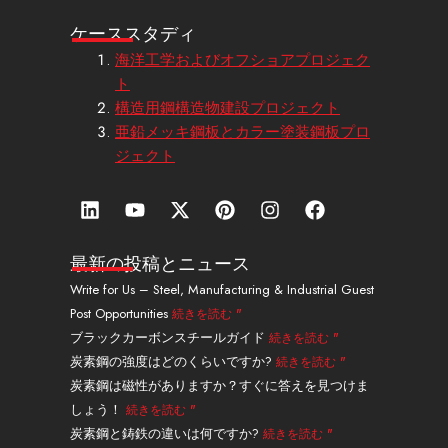
ケーススタディ
海洋工学およびオフショアプロジェク
ト
構造用鋼構造物建設プロジェクト
亜鉛メッキ鋼板とカラー塗装鋼板プロ
ジェクト
リ
Y
エ
ピ
イ
フ
ン
o
ッ
ン
ン
ェ
ク
u
ク
タ
ス
イ
ト
t
ス
レ
タ
ス
最新の投稿とニュース
イ
u
・
ス
グ
ブ
Write for Us – Steel, Manufacturing & Industrial Guest
ン
b
ツ
ト
ラ
ッ
Post Opportunities
続きを読む "
e
イ
ム
ク
ッ
ブラックカーボンスチールガイド
続きを読む "
タ
炭素鋼の強度はどのくらいですか?
続きを読む "
ー
炭素鋼は磁性がありますか？すぐに答えを見つけま
しょう！
続きを読む "
炭素鋼と鋳鉄の違いは何ですか?
続きを読む "