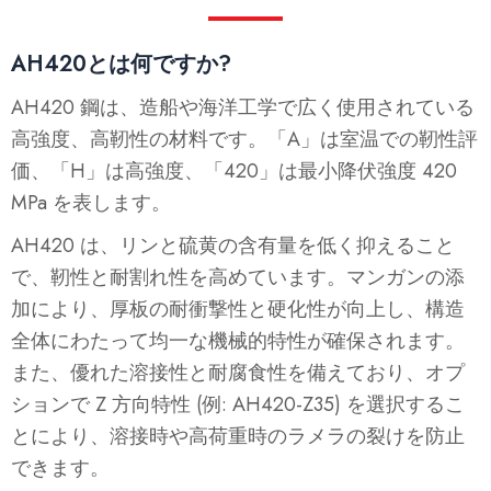
AH420とは何ですか?
AH420 鋼は、造船や海洋工学で広く使用されている
高強度、高靭性の材料です。「A」は室温での靭性評
価、「H」は高強度、「420」は最小降伏強度 420
MPa を表します。
AH420 は、リンと硫黄の含有量を低く抑えること
で、靭性と耐割れ性を高めています。マンガンの添
加により、厚板の耐衝撃性と硬化性が向上し、構造
全体にわたって均一な機械的特性が確保されます。
また、優れた溶接性と耐腐食性を備えており、オプ
ションで Z 方向特性 (例: AH420-Z35) を選択するこ
とにより、溶接時や高荷重時のラメラの裂けを防止
できます。