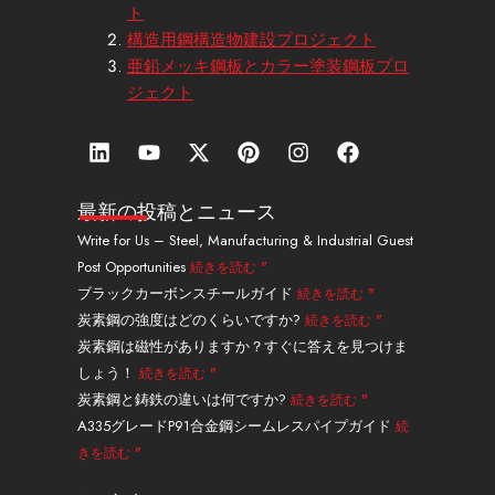
ト
構造用鋼構造物建設プロジェクト
亜鉛メッキ鋼板とカラー塗装鋼板プロ
ジェクト
リ
Y
エ
ピ
イ
フ
ン
o
ッ
ン
ン
ェ
ク
u
ク
タ
ス
イ
ト
t
ス
レ
タ
ス
最新の投稿とニュース
イ
u
・
ス
グ
ブ
Write for Us – Steel, Manufacturing & Industrial Guest
ン
b
ツ
ト
ラ
ッ
Post Opportunities
続きを読む "
e
イ
ム
ク
ッ
ブラックカーボンスチールガイド
続きを読む "
タ
炭素鋼の強度はどのくらいですか?
続きを読む "
ー
炭素鋼は磁性がありますか？すぐに答えを見つけま
しょう！
続きを読む "
炭素鋼と鋳鉄の違いは何ですか?
続きを読む "
A335グレードP91合金鋼シームレスパイプガイド
続
きを読む "