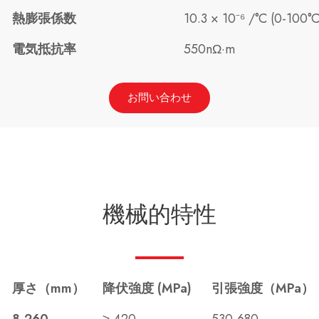
熱膨張係数
10.3 × 10⁻⁶ /°C (0-100°C
電気抵抗率
550nΩ·m
お問い合わせ
機械的特性
厚さ（mm）
降伏強度 (MPa)
引張強度（MPa）
8-260
≥ 420
530-680