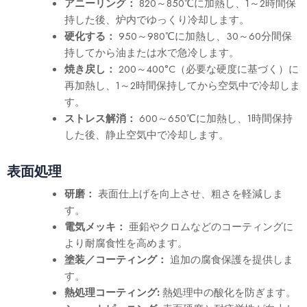
アニーリング：
820～850℃に加熱し、1～2時間保
持した後、炉内でゆっくり冷却します。
硬化する：
950～980℃に加熱し、30～60分間保
持してから油または水で急冷します。
焼き戻し：
200～400°C（必要な硬度に基づく）に
再加熱し、1～2時間保持してから空気中で冷却しま
す。
ストレス解消：
600～650℃に加熱し、1時間保持
した後、静止空気中で冷却します。
表面処理
研磨：
表面仕上げを向上させ、粗さを軽減しま
す。
電気メッキ：
亜鉛やクロムなどのコーティングに
より耐腐食性を高めます。
塗装／コーティング：
追加の腐食保護を提供しま
す。
熱処理コーティング:
熱処理中の酸化を防ぎます。