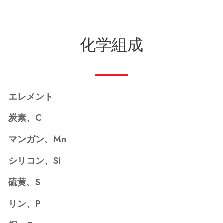
化学組成
エレメント
炭素、C
マンガン、Mn
シリコン、Si
硫黄、S
リン、P