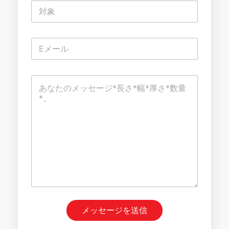
単
一
行
テ
行
電
キ
ペ
子
ス
ー
メ
ト
ジ
ー
U
コ
ル
R
メ
*
L
ン
単
ト
一
ま
た
は
メ
ッ
セ
ー
ジ
*
メッセージを送信