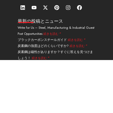
リ
Y
エ
ピ
イ
フ
ン
o
ッ
ン
ン
ェ
ク
u
ク
タ
ス
イ
ト
t
ス
レ
タ
ス
最新の投稿とニュース
イ
u
・
ス
グ
ブ
Write for Us – Steel, Manufacturing & Industrial Guest
ン
b
ツ
ト
ラ
ッ
Post Opportunities
続きを読む "
e
イ
ム
ク
ッ
ブラックカーボンスチールガイド
続きを読む "
タ
炭素鋼の強度はどのくらいですか?
続きを読む "
ー
炭素鋼は磁性がありますか？すぐに答えを見つけま
しょう！
続きを読む "
炭素鋼と鋳鉄の違いは何ですか?
続きを読む "
A335グレードP91合金鋼シームレスパイプガイド
続
きを読む "
ナビゲーション
製品
サービスと処理