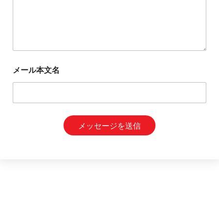
は
メ
ッ
セ
ー
ジ
*
メール本文名
メッセージを送信