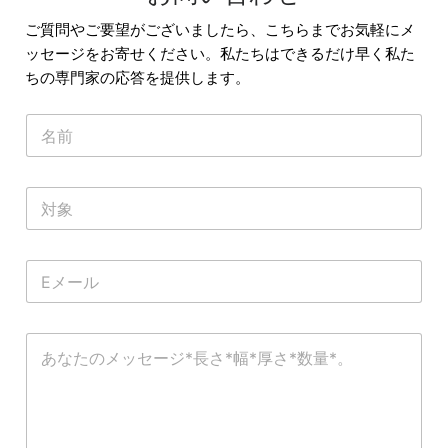
ご質問やご要望がございましたら、こちらまでお気軽にメ
ッセージをお寄せください。私たちはできるだけ早く私た
ちの専門家の応答を提供します。
名
称
*
単
一
行
テ
電
キ
子
ス
メ
ト
ー
コ
ル
メ
*
ン
ト
ま
た