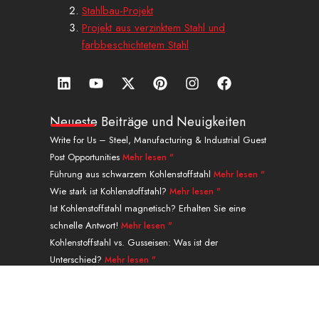
Stahlbau-Projekt
Projekt aus verzinktem Stahl und
farbbeschichtetem Stahl
L
Y
X
P
I
a
i
o
-
i
n
u
n
u
t
n
s
f
k
t
w
t
t
f
Neueste Beiträge und Neuigkeiten
e
u
i
e
a
a
Write for Us – Steel, Manufacturing & Industrial Guest
d
b
t
r
g
c
Post Opportunities
Mehr lesen "
i
e
t
e
r
e
n
e
s
a
b
Führung aus schwarzem Kohlenstoffstahl
Mehr lesen "
r
t
m
o
Wie stark ist Kohlenstoffstahl?
Mehr lesen "
o
Ist Kohlenstoffstahl magnetisch? Erhalten Sie eine
k
schnelle Antwort!
Mehr lesen "
.
Kohlenstoffstahl vs. Gusseisen: Was ist der
Unterschied?
Mehr lesen "
Nahtlose Rohrführung aus legiertem Stahl der
Güteklasse P91 A335
Mehr lesen "