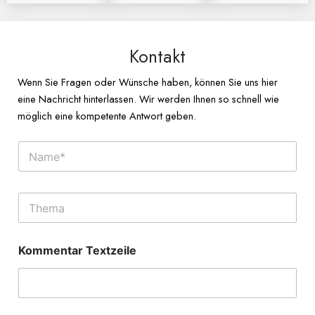
Kontakt
Wenn Sie Fragen oder Wünsche haben, können Sie uns hier
eine Nachricht hinterlassen. Wir werden Ihnen so schnell wie
möglich eine kompetente Antwort geben.
N
a
m
e
E
*
i
n
z
Kommentar Textzeile
e
i
l
i
g