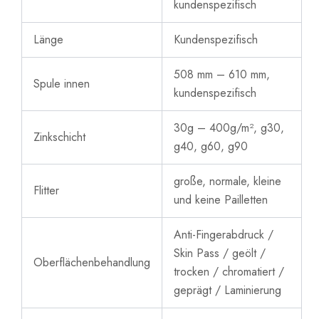
kundenspezifisch
Länge
Kundenspezifisch
508 mm – 610 mm,
Spule innen
kundenspezifisch
30g – 400g/m², g30,
Zinkschicht
g40, g60, g90
große, normale, kleine
Flitter
und keine Pailletten
Anti-Fingerabdruck /
Skin Pass / geölt /
Oberflächenbehandlung
trocken / chromatiert /
geprägt / Laminierung