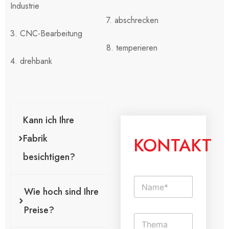
Industrie
7. abschrecken
3. CNC-Bearbeitung
8. temperieren
4. drehbank
Kann ich Ihre
Fabrik
KONTAKT
besichtigen?
N
a
Wie hoch sind Ihre
m
Preise?
e
E
*
i