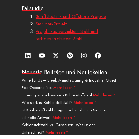
Fallstudie
Schiffstechnik und Offshore-Projekte
Stahlbau-Projekt
Projekt aus verzinktem Stahl und
farbbeschichtetem Stahl
L
Y
X
P
I
a
i
o
-
i
n
u
n
u
t
n
s
f
k
t
w
t
t
f
Neueste Beiträge und Neuigkeiten
e
u
i
e
a
a
Write for Us – Steel, Manufacturing & Industrial Guest
d
b
t
r
g
c
Post Opportunities
Mehr lesen "
i
e
t
e
r
e
n
e
s
a
b
Führung aus schwarzem Kohlenstoffstahl
Mehr lesen "
r
t
m
o
Wie stark ist Kohlenstoffstahl?
Mehr lesen "
o
Ist Kohlenstoffstahl magnetisch? Erhalten Sie eine
k
schnelle Antwort!
Mehr lesen "
.
Kohlenstoffstahl vs. Gusseisen: Was ist der
Unterschied?
Mehr lesen "