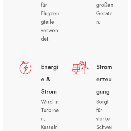
für
großen
Flugzeu
Geräte
gteile
n.
verwen
det.
Energi
Strom
e &
erzeu
Strom
gung
Wird in
Sorgt
Turbine
für
n,
starke
Kesseln
Schwei