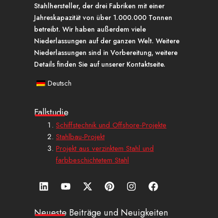
Stahlhersteller, der drei Fabriken mit einer
Jahreskapazität von über 1.000.000 Tonnen
betreibt. Wir haben außerdem viele
Niederlassungen auf der ganzen Welt. Weitere
Niederlassungen sind in Vorbereitung, weitere
Details finden Sie auf unserer Kontaktseite.
Deutsch
Fallstudie
Schiffstechnik und Offshore-Projekte
Stahlbau-Projekt
Projekt aus verzinktem Stahl und
farbbeschichtetem Stahl
L
Y
X
P
I
a
i
o
-
i
n
u
n
u
t
n
s
f
k
t
w
t
t
f
Neueste Beiträge und Neuigkeiten