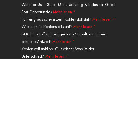
e
u
i
e
a
a
Write for Us – Steel, Manufacturing & Industrial Guest
d
b
t
r
g
c
Post Opportunities
Mehr lesen "
i
e
t
e
r
e
n
e
s
a
b
Führung aus schwarzem Kohlenstoffstahl
Mehr lesen "
r
t
m
o
Wie stark ist Kohlenstoffstahl?
Mehr lesen "
o
Ist Kohlenstoffstahl magnetisch? Erhalten Sie eine
k
schnelle Antwort!
Mehr lesen "
.
Kohlenstoffstahl vs. Gusseisen: Was ist der
Unterschied?
Mehr lesen "
Nahtlose Rohrführung aus legiertem Stahl der
Güteklasse P91 A335
Mehr lesen "
Navigation
PRODUKTE
Leistungen & Abwicklung
ANWENDUNG
ÜBER