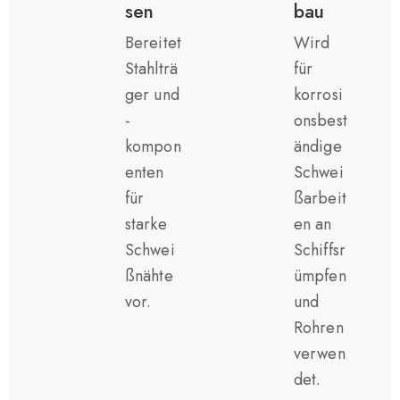
sen
bau
Bereitet
Wird
Stahlträ
für
ger und
korrosi
-
onsbest
kompon
ändige
enten
Schwei
für
ßarbeit
starke
en an
Schwei
Schiffsr
ßnähte
ümpfen
vor.
und
Rohren
verwen
det.