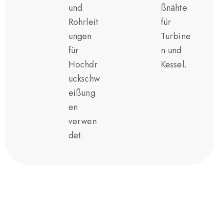
und
ßnähte
Rohrleit
für
ungen
Turbine
für
n und
Hochdr
Kessel.
uckschw
eißung
en
verwen
det.