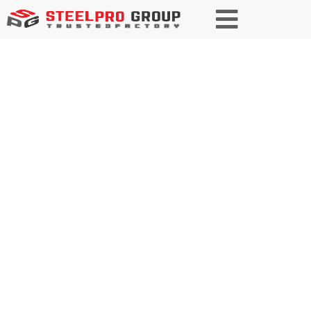
Abschrägung
Die SteelPRO Group bietet präzise Anfasendienste
für alle Metalle, einschließlich Rohranfasen, und
gewährleistet hochwertige Kanten für Schweiß- und
Montagearbeiten in verschiedenen Branchen.