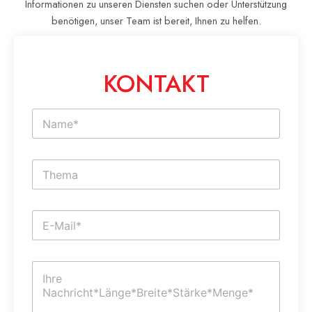
Informationen zu unseren Diensten suchen oder Unterstützung
benötigen, unser Team ist bereit, Ihnen zu helfen.
KONTAKT
N
a
m
e
E
*
i
n
z
E
e
-
i
M
l
a
i
K
i
g
o
l
e
m
*
r
m
T