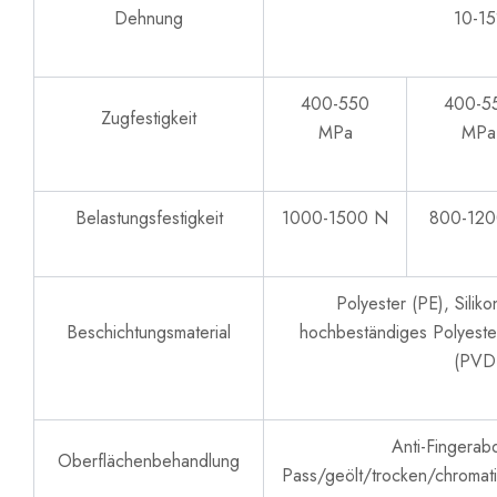
Dehnung
10-1
400-550
400-5
Zugfestigkeit
MPa
MPa
Belastungsfestigkeit
1000-1500 N
800-12
Polyester (PE), Silik
Beschichtungsmaterial
hochbeständiges Polyeste
(PVD
Anti-Fingerab
Oberflächenbehandlung
Pass/geölt/trocken/chromat