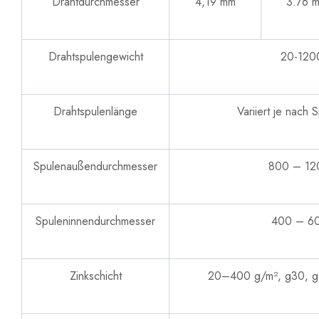
Drahtdurchmesser
4,19 mm
3.76 
Drahtspulengewicht
20-120
Drahtspulenlänge
Variiert je nach 
Spulenaußendurchmesser
800 – 12
Spuleninnendurchmesser
400 – 6
Zinkschicht
20–400 g/m², g30, g