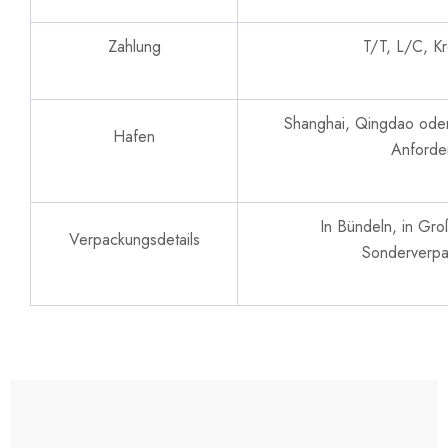
Zahlung
T/T, L/C, Kr
Shanghai, Qingdao oder
Hafen
Anforde
In Bündeln, in Gr
Verpackungsdetails
Sonderverp