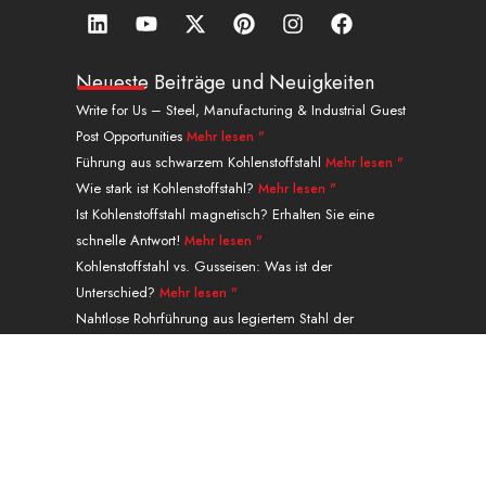
L
Y
X
P
I
a
i
o
-
i
n
u
n
u
t
n
s
f
k
t
w
t
t
f
Neueste Beiträge und Neuigkeiten
e
u
i
e
a
a
Write for Us – Steel, Manufacturing & Industrial Guest
d
b
t
r
g
c
Post Opportunities
Mehr lesen "
i
e
t
e
r
e
n
e
s
a
b
Führung aus schwarzem Kohlenstoffstahl
Mehr lesen "
r
t
m
o
Wie stark ist Kohlenstoffstahl?
Mehr lesen "
o
Ist Kohlenstoffstahl magnetisch? Erhalten Sie eine
k
schnelle Antwort!
Mehr lesen "
.
Kohlenstoffstahl vs. Gusseisen: Was ist der
Unterschied?
Mehr lesen "
Nahtlose Rohrführung aus legiertem Stahl der
Güteklasse P91 A335
Mehr lesen "
Navigation
PRODUKTE
Leistungen & Abwicklung