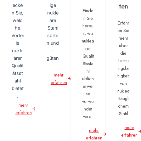
ten
ecke
ige
Finde
n Sie,
nukle
n Sie
welc
are
Erfahr
herau
he
Stahl
en Sie
s, wo
Vortei
sorte
mehr
nuklea
le
n und
über
rer
nukle
-
die
Qualit
arer
güten
Leistu
ätssta
Qualit
.
ngsfä
hl
ätsst
mehr
higkeit
üblich
ahl
erfahren
von
erwei
bietet
nuklea
se
.
rtaugli
verwe
mehr
chem
ndet
erfahren
Stahl
wird.
mehr
mehr
erfahren
erfahren