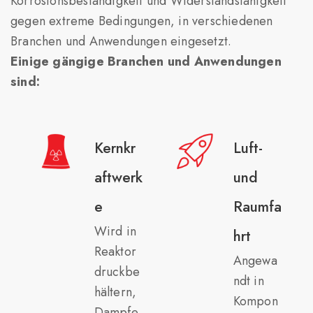
Korrosionsbeständigkeit und Widerstandsfähigkeit
gegen extreme Bedingungen, in verschiedenen
Branchen und Anwendungen eingesetzt.
Einige gängige Branchen und Anwendungen
sind:
Kernkr
Luft-
aftwerk
und
e
Raumfa
Wird in
hrt
Reaktor
Angewa
druckbe
ndt in
hältern,
Kompon
Dampfe