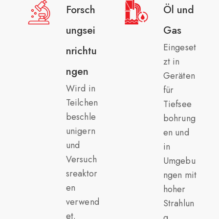
Forsch
Öl und
ungsei
Gas
Eingeset
nrichtu
zt in
ngen
Geräten
Wird in
für
Teilchen
Tiefsee
beschle
bohrung
unigern
en und
und
in
Versuch
Umgebu
sreaktor
ngen mit
en
hoher
verwend
Strahlun
et.
g.