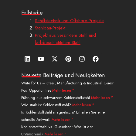
Fallstudie
Schiffstechnik und Offshore-Projekte
Stahlbau-Projekt
Projekt aus verzinktem Stahl und
farbbeschichtetem Stahl
L
Y
X
P
I
a
i
o
-
i
n
u
n
u
t
n
s
f
k
t
w
t
t
f
Neueste Beiträge und Neuigkeiten
e
u
i
e
a
a
Write for Us – Steel, Manufacturing & Industrial Guest
d
b
t
r
g
c
Post Opportunities
Mehr lesen "
i
e
t
e
r
e
n
e
s
a
b
Führung aus schwarzem Kohlenstoffstahl
Mehr lesen "
r
t
m
o
Wie stark ist Kohlenstoffstahl?
Mehr lesen "
o
Ist Kohlenstoffstahl magnetisch? Erhalten Sie eine
k
schnelle Antwort!
Mehr lesen "
.
Kohlenstoffstahl vs. Gusseisen: Was ist der
Unterschied?
Mehr lesen "