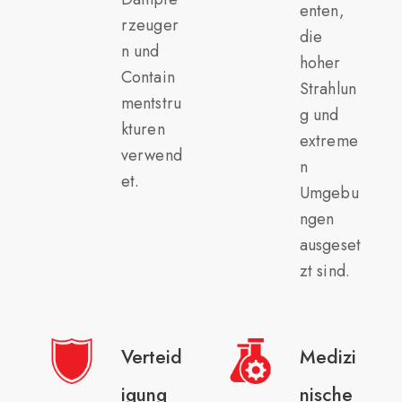
enten,
rzeuger
die
n und
hoher
Contain
Strahlun
mentstru
g und
kturen
extreme
verwend
n
et.
Umgebu
ngen
ausgeset
zt sind.
Verteid
Medizi
igung
nische