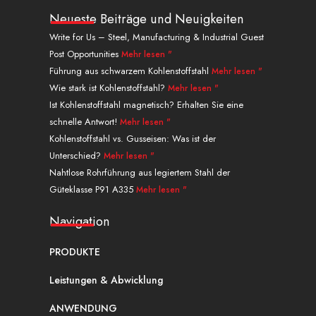
n
u
t
n
s
f
k
t
w
t
t
f
Neueste Beiträge und Neuigkeiten
e
u
i
e
a
a
Write for Us – Steel, Manufacturing & Industrial Guest
d
b
t
r
g
c
Post Opportunities
Mehr lesen "
i
e
t
e
r
e
n
e
s
a
b
Führung aus schwarzem Kohlenstoffstahl
Mehr lesen "
r
t
m
o
Wie stark ist Kohlenstoffstahl?
Mehr lesen "
o
Ist Kohlenstoffstahl magnetisch? Erhalten Sie eine
k
schnelle Antwort!
Mehr lesen "
.
Kohlenstoffstahl vs. Gusseisen: Was ist der
Unterschied?
Mehr lesen "
Nahtlose Rohrführung aus legiertem Stahl der
Güteklasse P91 A335
Mehr lesen "
Navigation
PRODUKTE
Leistungen & Abwicklung
ANWENDUNG