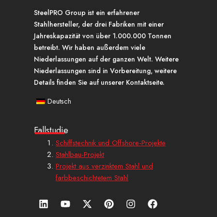
SteelPRO Group ist ein erfahrener
Stahlhersteller, der drei Fabriken mit einer
Jahreskapazität von über 1.000.000 Tonnen
betreibt. Wir haben außerdem viele
Niederlassungen auf der ganzen Welt. Weitere
Niederlassungen sind in Vorbereitung, weitere
Details finden Sie auf unserer Kontaktseite.
Deutsch
Fallstudie
Schiffstechnik und Offshore-Projekte
Stahlbau-Projekt
Projekt aus verzinktem Stahl und
farbbeschichtetem Stahl
L
Y
X
P
I
a
i
o
-
i
n
u