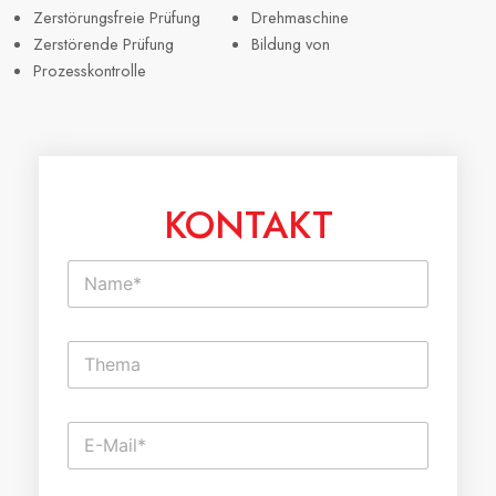
Zerstörungsfreie Prüfung
Drehmaschine
Zerstörende Prüfung
Bildung von
Prozesskontrolle
KONTAKT
N
a
m
e
E
*
i
n
z
E
e
-
i
M
l
a