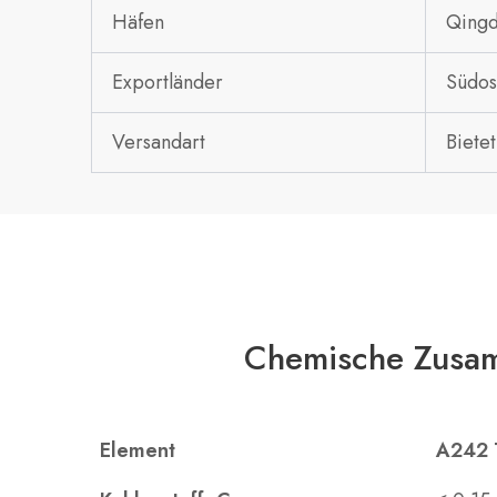
Häfen
Qingd
Exportländer
Südos
Versandart
Biete
Chemische Zusa
Element
A242 T