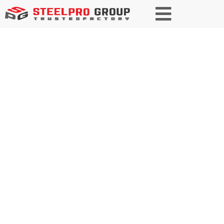
Baustahl für Autobahnen und
Brücken
Da die Anforderungen an die
Infrastruktur steigen, bietet unser
Premiumstahl außergewöhnliche
Festigkeit,
Korrosionsbeständigkeit und
Tragfähigkeit und erfüllt die
strengen Standards des
modernen Autobahn- und
Brückenbaus.