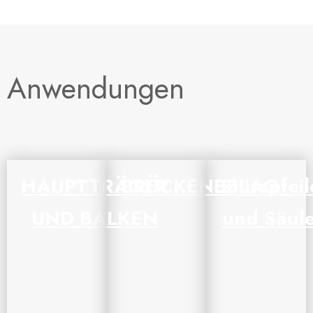
Anwendungen
HAUPTTRÄGER
BRÜCKENBELAG
Stützpfeil
UND BALKEN
und Säul