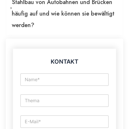
Stahlbau von Autobahnen und Brücken
häufig auf und wie können sie bewältigt
werden?
KONTAKT
N
a
m
e
E
*
i
n
z
E
E
e
i
-
i
n
M