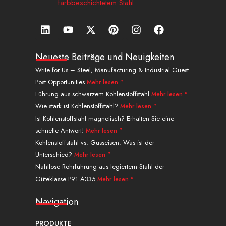
farbbeschichtetem Stahl
L
Y
X
P
I
a
i
o
-
i
n
u
n
u
t
n
s
f
k
t
w
t
t
f
Neueste Beiträge und Neuigkeiten
e
u
i
e
a
a
Write for Us – Steel, Manufacturing & Industrial Guest
d
b
t
r
g
c
Post Opportunities
Mehr lesen "
i
e
t
e
r
e
n
e
s
a
b
Führung aus schwarzem Kohlenstoffstahl
Mehr lesen "
r
t
m
o
Wie stark ist Kohlenstoffstahl?
Mehr lesen "
o
Ist Kohlenstoffstahl magnetisch? Erhalten Sie eine
k
schnelle Antwort!
Mehr lesen "
.
Kohlenstoffstahl vs. Gusseisen: Was ist der
Unterschied?
Mehr lesen "
Nahtlose Rohrführung aus legiertem Stahl der
Güteklasse P91 A335
Mehr lesen "
Navigation
PRODUKTE