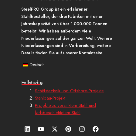
SteelPRO Group ist ein erfahrener
Stahlhersteller, der drei Fabriken mit einer
Jahreskapazität von über 1.000.000 Tonnen
betreibt. Wir haben außerdem viele
Niederlassungen auf der ganzen Welt. Weitere
Niederlassungen sind in Vorbereitung, weitere
Details finden Sie auf unserer Kontaktseite.
Deutsch
Fallstudie
Schiffstechnik und Offshore-Projekte
Stahlbau-Projekt
Projekt aus verzinktem Stahl und
farbbeschichtetem Stahl
L
Y
X
P
I
a
i
o
-
i
n
u