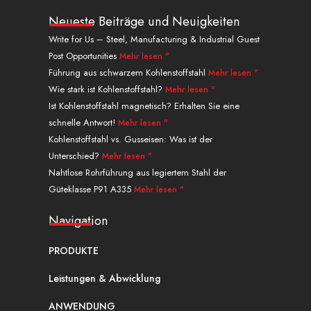
n
u
t
n
s
f
k
t
w
t
t
f
Neueste Beiträge und Neuigkeiten
e
u
i
e
a
a
Write for Us – Steel, Manufacturing & Industrial Guest
d
b
t
r
g
c
Post Opportunities
Mehr lesen "
i
e
t
e
r
e
n
e
s
a
b
Führung aus schwarzem Kohlenstoffstahl
Mehr lesen "
r
t
m
o
Wie stark ist Kohlenstoffstahl?
Mehr lesen "
o
Ist Kohlenstoffstahl magnetisch? Erhalten Sie eine
k
schnelle Antwort!
Mehr lesen "
.
Kohlenstoffstahl vs. Gusseisen: Was ist der
Unterschied?
Mehr lesen "
Nahtlose Rohrführung aus legiertem Stahl der
Güteklasse P91 A335
Mehr lesen "
Navigation
PRODUKTE
Leistungen & Abwicklung
ANWENDUNG