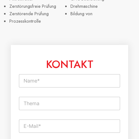
Zerstörungsfreie Prüfung
Drehmaschine
Zerstörende Prüfung
Bildung von
Prozesskontrolle
KONTAKT
N
a
m
e
E
*
i
n
z
E
e
-
i
M
l