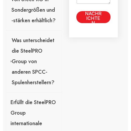
e
r
Sondergrößen und
T
NACHR
N
e
ICHTE
-stärken erhältlich?
a
x
N
c
t
SENDE
h
N
-
r
E
Was unterscheidet
i
-
c
M
die SteelPRO
h
a
t
Group von
i
*
l
anderen SPCC-
-
Z
Spulenherstellern?
e
i
l
e
Erfüllt die SteelPRO
Group
internationale