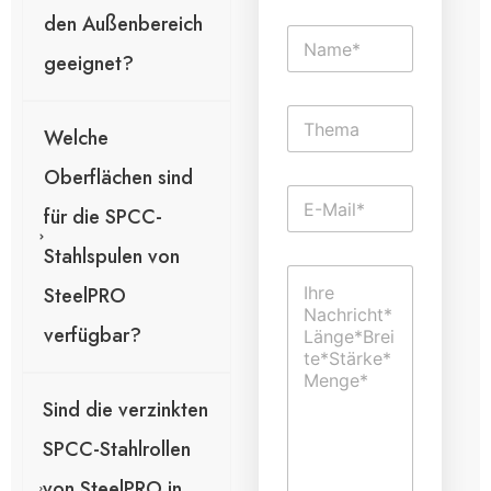
den Außenbereich
N
a
geeignet?
m
e
E
*
i
Welche
n
Oberflächen sind
z
E
e
für die SPCC-
-
i
M
l
Stahlspulen von
a
i
K
i
g
SteelPRO
o
l
e
m
*
r
verfügbar?
m
T
e
e
n
x
t
t
Sind die verzinkten
a
r
SPCC-Stahlrollen
o
d
von SteelPRO in