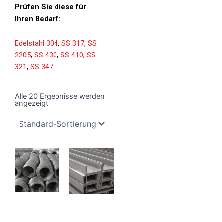
Prüfen Sie diese für
Ihren Bedarf:
Edelstahl 304
,
SS 317
,
SS
2205
,
SS 430
,
SS 410
,
SS
321
,
SS 347
Alle 20 Ergebnisse werden
angezeigt
Kabel aus
Kanal aus
Edelstahl 316
Edelstahl 316