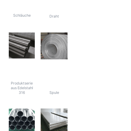
Edelstahl 316
Edelstahl 316
Schläuche
Draht
Barren aus
316L-
316L-Edelstahl
Edelstahl-
Spule
Produktserie
aus Edelstahl
316
Spule