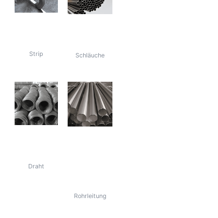
316L-
Rohre aus
Edelstahlband
316L-Edelstahl
Strip
Schläuche
316L-
316Ti
Edelstahldraht
Edelstahlrohre,
-platten und -
Draht
spulen
Rohrleitung