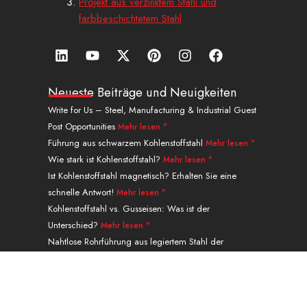
Projekt aus verzinktem Stahl und
farbbeschichtetem Stahl
L
Y
X
P
I
a
i
o
-
i
n
u
n
u
t
n
s
f
k
t
w
t
t
f
Neueste Beiträge und Neuigkeiten
e
u
i
e
a
a
Write for Us – Steel, Manufacturing & Industrial Guest
d
b
t
r
g
c
Post Opportunities
Mehr lesen "
i
e
t
e
r
e
n
e
s
a
b
Führung aus schwarzem Kohlenstoffstahl
Mehr lesen "
r
t
m
o
Wie stark ist Kohlenstoffstahl?
Mehr lesen "
o
Ist Kohlenstoffstahl magnetisch? Erhalten Sie eine
k
schnelle Antwort!
Mehr lesen "
.
Kohlenstoffstahl vs. Gusseisen: Was ist der
Unterschied?
Mehr lesen "
Nahtlose Rohrführung aus legiertem Stahl der
Güteklasse P91 A335
Mehr lesen "
Navigation