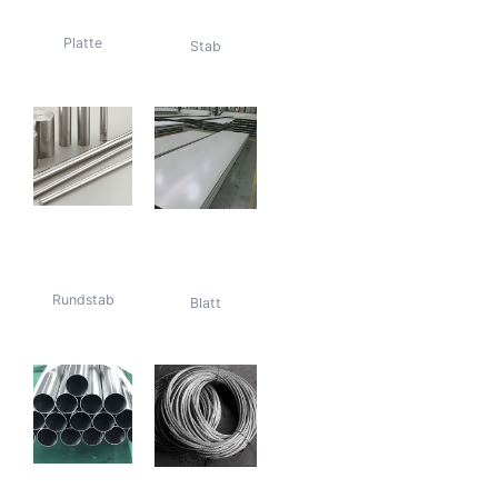
Edelstahlplatte
Edelstahl 316
Platte
Stab
316 Edelstahl
316
Rundstab
Edelstahlblech
Rundstab
Blatt
Rohre aus
Draht aus