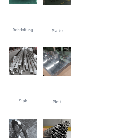
316L-
316L-
Edelstahlrohre
Edelstahlplatte
Rohrleitung
Platte
Stange aus
316L-
316L-Edelstahl
Edelstahlblech
Stab
Blatt