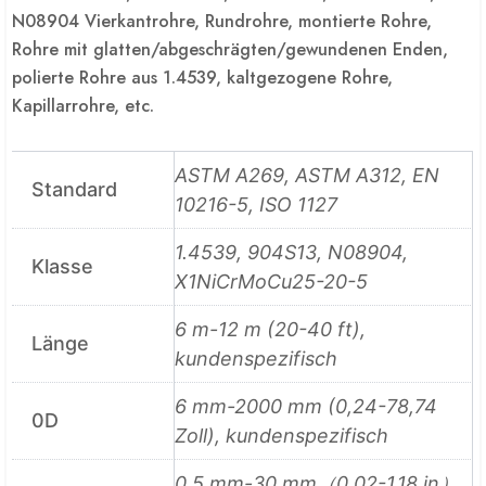
N08904 Vierkantrohre, Rundrohre, montierte Rohre,
Rohre mit glatten/abgeschrägten/gewundenen Enden,
polierte Rohre aus 1.4539, kaltgezogene Rohre,
Kapillarrohre, etc.
ASTM A269, ASTM A312, EN
Standard
10216-5, ISO 1127
1.4539, 904S13, N08904,
Klasse
X1NiCrMoCu25-20-5
6 m-12 m (20-40 ft),
Länge
kundenspezifisch
6 mm-2000 mm (0,24-78,74
0D
Zoll), kundenspezifisch
0,5 mm-30 mm（0,02-1,18 in）,