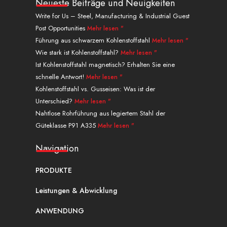
k
t
w
t
t
f
Neueste Beiträge und Neuigkeiten
e
u
i
e
a
a
Write for Us – Steel, Manufacturing & Industrial Guest
d
b
t
r
g
c
Post Opportunities
Mehr lesen "
i
e
t
e
r
e
n
e
s
a
b
Führung aus schwarzem Kohlenstoffstahl
Mehr lesen "
r
t
m
o
Wie stark ist Kohlenstoffstahl?
Mehr lesen "
o
Ist Kohlenstoffstahl magnetisch? Erhalten Sie eine
k
schnelle Antwort!
Mehr lesen "
.
Kohlenstoffstahl vs. Gusseisen: Was ist der
Unterschied?
Mehr lesen "
Nahtlose Rohrführung aus legiertem Stahl der
Güteklasse P91 A335
Mehr lesen "
Navigation
PRODUKTE
Leistungen & Abwicklung
ANWENDUNG