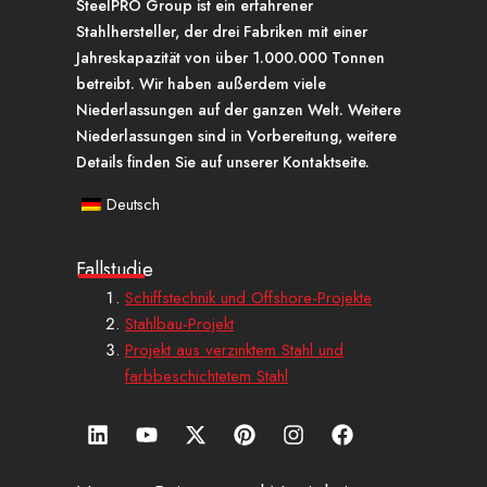
SteelPRO Group ist ein erfahrener
Stahlhersteller, der drei Fabriken mit einer
Jahreskapazität von über 1.000.000 Tonnen
betreibt. Wir haben außerdem viele
Niederlassungen auf der ganzen Welt. Weitere
Niederlassungen sind in Vorbereitung, weitere
Details finden Sie auf unserer Kontaktseite.
Deutsch
Fallstudie
Schiffstechnik und Offshore-Projekte
Stahlbau-Projekt
Projekt aus verzinktem Stahl und
farbbeschichtetem Stahl
L
Y
X
P
I
a
i
o
-
i
n
u
n
u
t
n
s
f