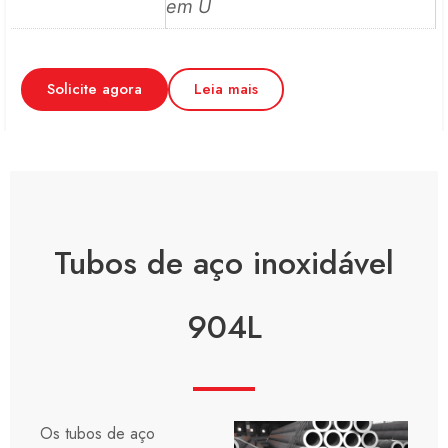
em U
Solicite agora
Leia mais
Tubos de aço inoxidável
904L
Os tubos de aço