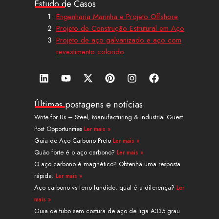
Estudo de Casos
Engenharia Marinha e Projeto Offshore
Projeto de Construção Estrutural em Aço
Projeto de aço galvanizado e aço com
revestimento colorido
L
Y
X
P
I
F
i
o
-
i
n
a
n
u
t
n
s
c
k
t
w
t
t
e
Últimas postagens e notícias
e
u
i
e
a
b
Write for Us – Steel, Manufacturing & Industrial Guest
d
b
t
r
g
o
Post Opportunities
Ler mais »
i
e
t
e
r
o
n
e
s
a
k
Guia de Aço Carbono Preto
Ler mais »
r
t
m
Quão forte é o aço carbono?
Ler mais »
O aço carbono é magnético? Obtenha uma resposta
rápida!
Ler mais »
Aço carbono vs ferro fundido: qual é a diferença?
Ler
mais »
Guia de tubo sem costura de aço de liga A335 grau