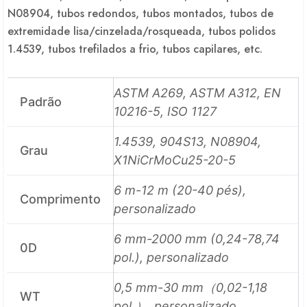
N08904, tubos redondos, tubos montados, tubos de
extremidade lisa/cinzelada/rosqueada, tubos polidos
1.4539, tubos trefilados a frio, tubos capilares, etc.
ASTM A269, ASTM A312, EN
Padrão
10216-5, ISO 1127
1.4539, 904S13, N08904,
Grau
X1NiCrMoCu25-20-5
6 m-12 m (20-40 pés),
Comprimento
personalizado
6 mm-2000 mm (0,24-78,74
0D
pol.), personalizado
0,5 mm-30 mm（0,02-1,18
WT
pol.）, personalizado