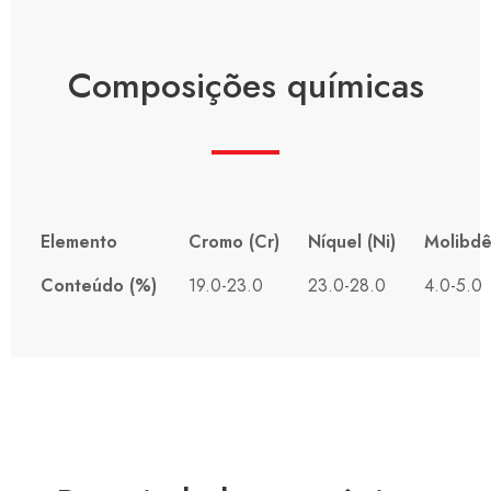
Composições químicas
Elemento
Cromo (Cr)
Níquel (Ni)
Molibdê
Conteúdo (%)
19.0-23.0
23.0-28.0
4.0-5.0