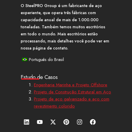
O SteelPRO Group é um fabricante de aço
experiente, que opera três fábricas com
capacidade anual de mais de 1.000.000
toneladas. Também temos muitos escritórios
em todo o mundo. Mais escritórios estão
processando, mais detalhes você pode ver em
nossa página de contato.
Português do Brasil
Estudo de Casos
Engenharia Marinha e Projeto Offshore
Projeto de Construção Estrutural em Aço
Projeto de aço galvanizado e aço com
revestimento colorido
L
Y
X
P
I
F
i
o
-
i
n
a
n
u
t
n
s
c