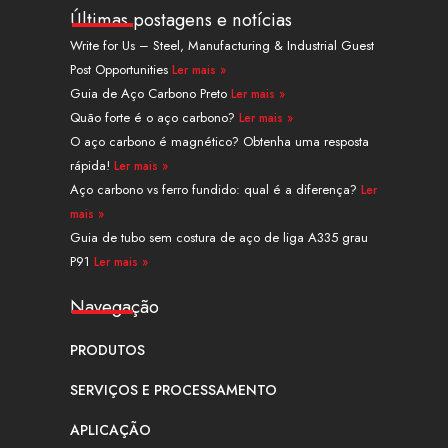
k
t
w
t
t
e
Últimas postagens e notícias
e
u
i
e
a
b
Write for Us – Steel, Manufacturing & Industrial Guest
d
b
t
r
g
o
Post Opportunities
Ler mais »
i
e
t
e
r
o
n
e
s
a
k
Guia de Aço Carbono Preto
Ler mais »
r
t
m
Quão forte é o aço carbono?
Ler mais »
O aço carbono é magnético? Obtenha uma resposta
rápida!
Ler mais »
Aço carbono vs ferro fundido: qual é a diferença?
Ler
mais »
Guia de tubo sem costura de aço de liga A335 grau
P91
Ler mais »
Navegação
PRODUTOS
SERVIÇOS E PROCESSAMENTO
APLICAÇÃO