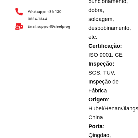
puncionamento,
dobra,
Whatsapp: +86 130-
soldagem,
0884-1344
Email:support@steelprogroup.com
desbobinamento,
etc.
Certificação:
ISO 9001, CE
Inspeção:
SGS, TUV,
Inspeção de
Fábrica
Origem
:
Hubei/Henan/Jiangs
China
Porta
:
Qingdao,